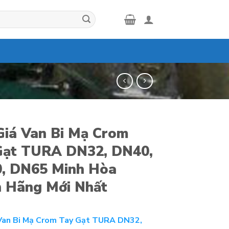
Giá Van Bi Mạ Crom
Gạt TURA DN32, DN40,
, DN65 Minh Hòa
h Hãng Mới Nhất
Van Bi Mạ Crom Tay Gạt TURA DN32,