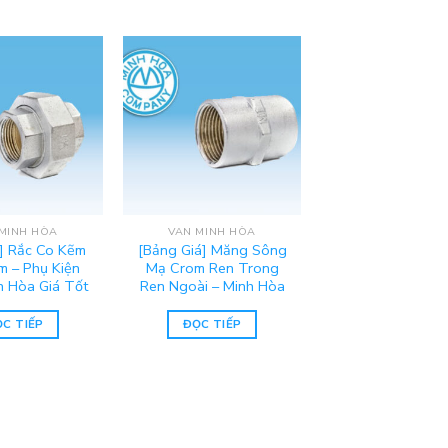
MINH HÒA
VAN MINH HÒA
] Rắc Co Kẽm
[Bảng Giá] Măng Sông
 – Phụ Kiện
Mạ Crom Ren Trong
 Hòa Giá Tốt
Ren Ngoài – Minh Hòa
C TIẾP
ĐỌC TIẾP