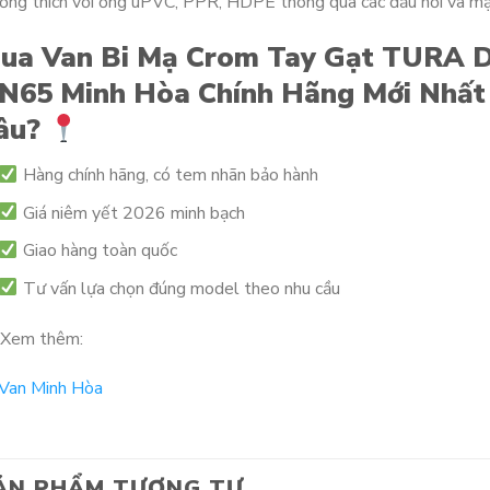
ng thích với ống uPVC, PPR, HDPE thông qua các đầu nối và mặt
ua Van Bi Mạ Crom Tay Gạt TURA 
N65 Minh Hòa Chính Hãng Mới Nhất 
âu?
Hàng chính hãng, có tem nhãn bảo hành
Giá niêm yết 2026 minh bạch
Giao hàng toàn quốc
Tư vấn lựa chọn đúng model theo nhu cầu
Xem thêm:
Van Minh Hòa
ẢN PHẨM TƯƠNG TỰ