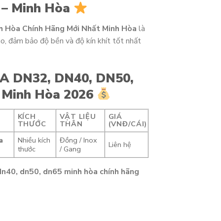
 – Minh Hòa
 Hòa Chính Hãng Mới Nhất Minh Hòa
là
ao, đảm bảo độ bền và độ kín khít tốt nhất
RA DN32, DN40, DN50,
 Minh Hòa 2026
KÍCH
VẬT LIỆU
GIÁ
THƯỚC
THÂN
(VNĐ/CÁI)
a
Nhiều kích
Đồng / Inox
Liên hệ
thước
/ Gang
 dn40, dn50, dn65 minh hòa chính hãng