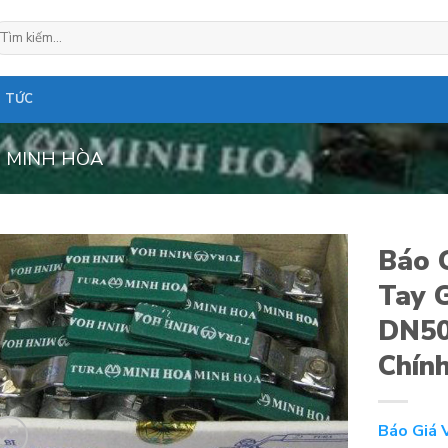
ìm
ếm:
N TỨC
 MINH HÒA
Báo 
Tay 
DN50
Chín
Báo Giá 