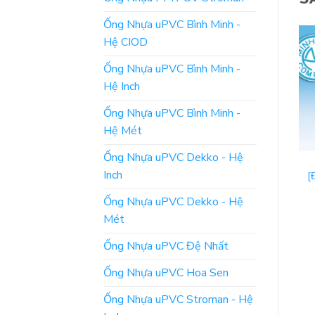
Ống Nhựa uPVC Bình Minh -
Hệ CIOD
Ống Nhựa uPVC Bình Minh -
Hệ Inch
Ống Nhựa uPVC Bình Minh -
Hệ Mét
Ống Nhựa uPVC Dekko - Hệ
VAN MINH HÒA
VAN MINH HÒA
Inch
[Báo Giá] Vòi Máy Giặt
[Báo Giá] Vòi Vườn Hợp
[
MIHA – Van Vòi Minh
Kim DALING Bao Phim –
Hòa Giá Tốt
Minh Hòa
Ống Nhựa uPVC Dekko - Hệ
Mét
ĐỌC TIẾP
ĐỌC TIẾP
Ống Nhựa uPVC Đệ Nhất
Ống Nhựa uPVC Hoa Sen
Ống Nhựa uPVC Stroman - Hệ