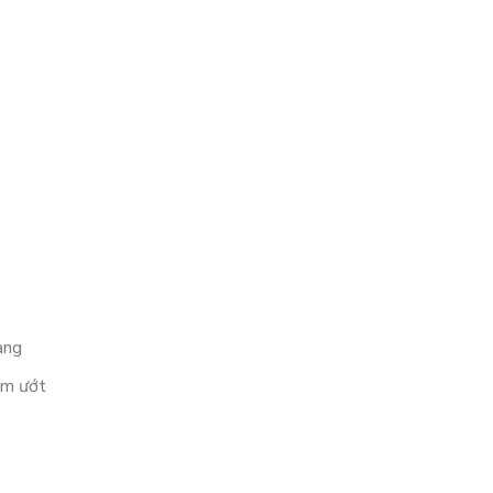
àng
ẩm ướt