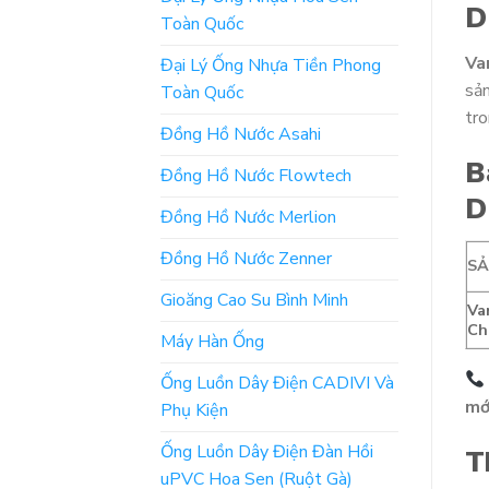
D
Toàn Quốc
Va
Đại Lý Ống Nhựa Tiền Phong
sản
Toàn Quốc
tro
Đồng Hồ Nước Asahi
B
Đồng Hồ Nước Flowtech
D
Đồng Hồ Nước Merlion
Đồng Hồ Nước Zenner
S
Gioăng Cao Su Bình Minh
Va
Ch
Máy Hàn Ống
Ống Luồn Dây Điện CADIVI Và
mớ
Phụ Kiện
Ống Luồn Dây Điện Đàn Hồi
T
uPVC Hoa Sen (Ruột Gà)