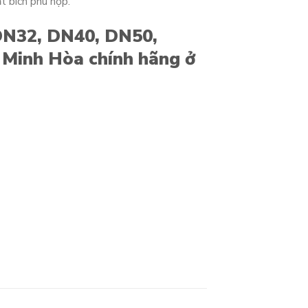
 bích phù hợp.
DN32, DN40, DN50,
Minh Hòa chính hãng ở