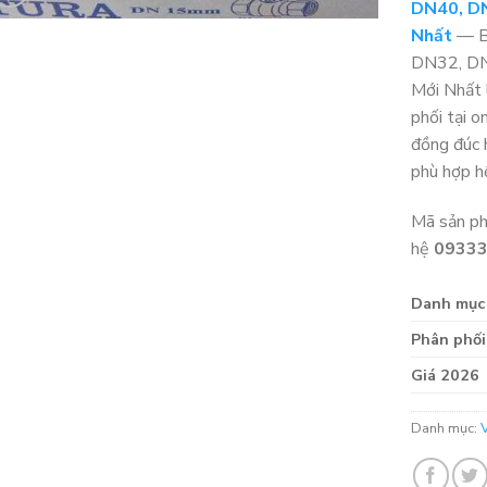
DN40, DN
Nhất
— B
DN32, DN
Mới Nhất 
phối tại 
đồng đúc h
phù hợp h
Mã sản p
hệ
0933
Danh mục
Phân phối
Giá 2026
Danh mục: