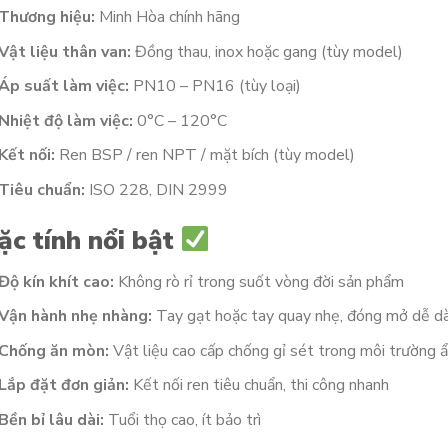
Thương hiệu:
Minh Hòa chính hãng
Vật liệu thân van:
Đồng thau, inox hoặc gang (tùy model)
Áp suất làm việc:
PN10 – PN16 (tùy loại)
Nhiệt độ làm việc:
0°C – 120°C
Kết nối:
Ren BSP / ren NPT / mặt bích (tùy model)
Tiêu chuẩn:
ISO 228, DIN 2999
ặc tính nổi bật
Độ kín khít cao:
Không rò rỉ trong suốt vòng đời sản phẩm
Vận hành nhẹ nhàng:
Tay gạt hoặc tay quay nhẹ, đóng mở dễ d
Chống ăn mòn:
Vật liệu cao cấp chống gỉ sét trong môi trường 
Lắp đặt đơn giản:
Kết nối ren tiêu chuẩn, thi công nhanh
Bền bỉ lâu dài:
Tuổi thọ cao, ít bảo trì