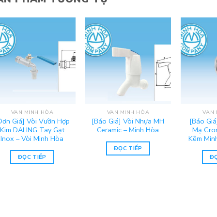
VAN MINH HÒA
VAN MINH HÒA
VAN 
Đơn Giá] Vòi Vườn Hợp
[Báo Giá] Vòi Nhựa MH
[Báo Giá
Kim DALING Tay Gạt
Ceramic – Minh Hòa
Mạ Crom
Inox – Vòi Minh Hòa
Kẽm Minh
ĐỌC TIẾP
ĐỌC TIẾP
ĐỌ