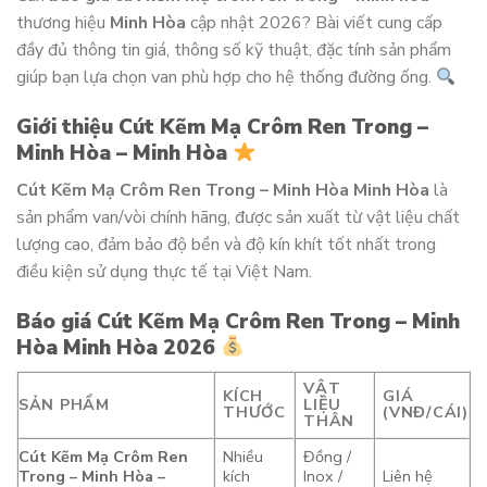
thương hiệu
Minh Hòa
cập nhật 2026? Bài viết cung cấp
đầy đủ thông tin giá, thông số kỹ thuật, đặc tính sản phẩm
giúp bạn lựa chọn van phù hợp cho hệ thống đường ống.
Giới thiệu Cút Kẽm Mạ Crôm Ren Trong –
Minh Hòa – Minh Hòa
Cút Kẽm Mạ Crôm Ren Trong – Minh Hòa Minh Hòa
là
sản phẩm van/vòi chính hãng, được sản xuất từ vật liệu chất
lượng cao, đảm bảo độ bền và độ kín khít tốt nhất trong
điều kiện sử dụng thực tế tại Việt Nam.
Báo giá Cút Kẽm Mạ Crôm Ren Trong – Minh
Hòa Minh Hòa 2026
VẬT
KÍCH
GIÁ
SẢN PHẨM
LIỆU
THƯỚC
(VNĐ/CÁI)
THÂN
Cút Kẽm Mạ Crôm Ren
Nhiều
Đồng /
Trong – Minh Hòa –
kích
Inox /
Liên hệ