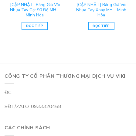
[CẬP NHẬT] Bảng Giá Vòi
[CẬP NHẬT] Bảng Giá Vòi
Nhựa Tay Gạt 90 Độ MH –
Nhựa Tay Xoáy MH – Minh
Minh Hòa
Hòa
ĐỌC TIẾP
ĐỌC TIẾP
CÔNG TY CỔ PHẦN THƯƠNG MẠI DỊCH VỤ VIKI
ĐC:
SĐT/ZALO: 0933320468
CÁC CHÍNH SÁCH