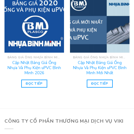
BẢNG GIÁ ỐNG NHỰA BÌNH MINH, PHỤ KIỆN ỐNG NHỰA UPVC BÌNH MINH
BẢNG GIÁ ỐNG NHỰA BÌNH MINH, PHỤ KIỆN ỐNG NHỰA UPVC BÌNH MINH
Cập Nhật Bảng Giá Ống
Cập Nhật Bảng Giá Ống
Nhựa Và Phụ Kiện uPVC Bình
Nhựa Và Phụ Kiện uPVC Bình
Minh 2026
Minh Mới Nhất
ĐỌC TIẾP
ĐỌC TIẾP
CÔNG TY CỔ PHẦN THƯƠNG MẠI DỊCH VỤ VIKI