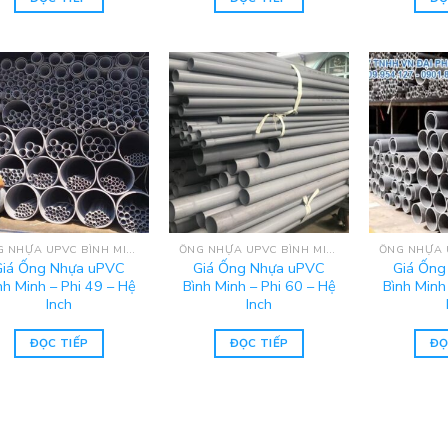
ỐNG NHỰA UPVC BÌNH MINH - HỆ INCH
ỐNG NHỰA UPVC BÌNH MINH - HỆ INCH
Giá Ống Nhựa uPVC
Giá Ống Nhựa uPVC
Giá Ống
nh Minh – Phi 49 – Hệ
Bình Minh – Phi 60 – Hệ
Bình Minh
Inch
Inch
ĐỌC TIẾP
ĐỌC TIẾP
ĐỌ