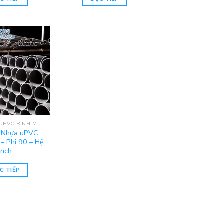
ỐNG NHỰA UPVC BÌNH MINH - HỆ INCH
 Nhựa uPVC
 – Phi 90 – Hệ
Inch
C TIẾP