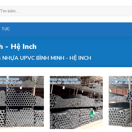
ìm
ếm:
N TỨC
 - Hệ Inch
NHỰA UPVC BÌNH MINH - HỆ INCH