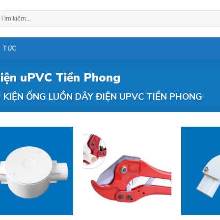
ìm
ếm:
N TỨC
iện uPVC Tiền Phong
 KIỆN ỐNG LUỒN DÂY ĐIỆN UPVC TIỀN PHONG