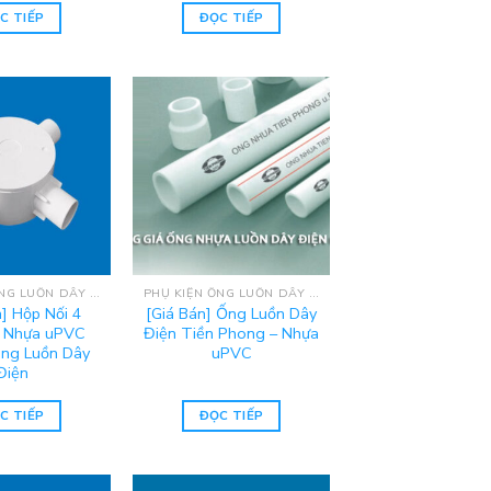
C TIẾP
ĐỌC TIẾP
PHỤ KIỆN ỐNG LUỒN DÂY ĐIỆN UPVC TIỀN PHONG
PHỤ KIỆN ỐNG LUỒN DÂY ĐIỆN UPVC TIỀN PHONG
n] Hộp Nối 4
[Giá Bán] Ống Luồn Dây
 Nhựa uPVC
Điện Tiền Phong – Nhựa
ng Luồn Dây
uPVC
Điện
C TIẾP
ĐỌC TIẾP