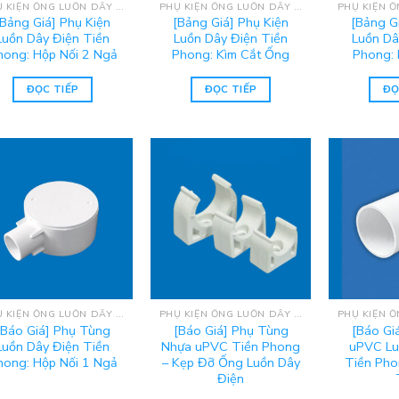
PHỤ KIỆN ỐNG LUỒN DÂY ĐIỆN UPVC TIỀN PHONG
PHỤ KIỆN ỐNG LUỒN DÂY ĐIỆN UPVC TIỀN PHONG
[Bảng Giá] Phụ Kiện
[Bảng Giá] Phụ Kiện
[Bảng G
Luồn Dây Điện Tiền
Luồn Dây Điện Tiền
Luồn Dâ
hong: Hộp Nối 2 Ngả
Phong: Kìm Cắt Ống
Phong: 
ĐỌC TIẾP
ĐỌC TIẾP
ĐỌ
PHỤ KIỆN ỐNG LUỒN DÂY ĐIỆN UPVC TIỀN PHONG
PHỤ KIỆN ỐNG LUỒN DÂY ĐIỆN UPVC TIỀN PHONG
[Báo Giá] Phụ Tùng
[Báo Giá] Phụ Tùng
[Báo Gi
Luồn Dây Điện Tiền
Nhựa uPVC Tiền Phong
uPVC Lu
hong: Hộp Nối 1 Ngả
– Kẹp Đỡ Ống Luồn Dây
Tiền Pho
Điện