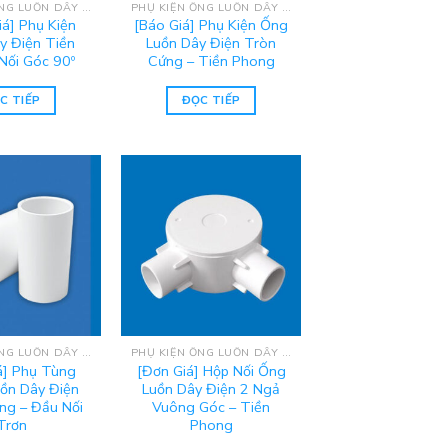
PHỤ KIỆN ỐNG LUỒN DÂY ĐIỆN UPVC TIỀN PHONG
PHỤ KIỆN ỐNG LUỒN DÂY ĐIỆN UPVC TIỀN PHONG
iá] Phụ Kiện
[Báo Giá] Phụ Kiện Ống
y Điện Tiền
Luồn Dây Điện Tròn
Nối Góc 90º
Cứng – Tiền Phong
C TIẾP
ĐỌC TIẾP
PHỤ KIỆN ỐNG LUỒN DÂY ĐIỆN UPVC TIỀN PHONG
PHỤ KIỆN ỐNG LUỒN DÂY ĐIỆN UPVC TIỀN PHONG
á] Phụ Tùng
[Đơn Giá] Hộp Nối Ống
ồn Dây Điện
Luồn Dây Điện 2 Ngả
ng – Đầu Nối
Vuông Góc – Tiền
Trơn
Phong