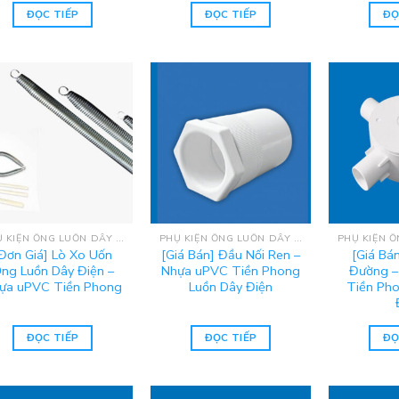
ĐỌC TIẾP
ĐỌC TIẾP
ĐỌ
PHỤ KIỆN ỐNG LUỒN DÂY ĐIỆN UPVC TIỀN PHONG
PHỤ KIỆN ỐNG LUỒN DÂY ĐIỆN UPVC TIỀN PHONG
Đơn Giá] Lò Xo Uốn
[Giá Bán] Đầu Nối Ren –
[Giá Bá
ng Luồn Dây Điện –
Nhựa uPVC Tiền Phong
Đường –
ựa uPVC Tiền Phong
Luồn Dây Điện
Tiền Pho
ĐỌC TIẾP
ĐỌC TIẾP
ĐỌ