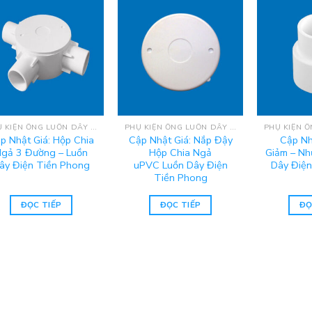
PHỤ KIỆN ỐNG LUỒN DÂY ĐIỆN UPVC TIỀN PHONG
PHỤ KIỆN ỐNG LUỒN DÂY ĐIỆN UPVC TIỀN PHONG
p Nhật Giá: Hộp Chia
Cập Nhật Giá: Nắp Đậy
Cập Nh
gả 3 Đường – Luồn
Hộp Chia Ngả
Giảm – Nh
ây Điện Tiền Phong
uPVC Luồn Dây Điện
Dây Điện
Tiền Phong
ĐỌC TIẾP
ĐỌC TIẾP
ĐỌ