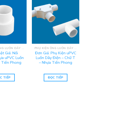
PHỤ KIỆN ỐNG LUỒN DÂY ĐIỆN UPVC TIỀN PHONG
PHỤ KIỆN ỐNG LUỒN DÂY ĐIỆN UPVC TIỀN PHONG
ật Giá: Nối
Đơn Giá: Phụ Kiện uPVC
ựa uPVC Luồn
Luồn Dây Điện – Chữ T
 Tiền Phong
– Nhựa Tiền Phong
C TIẾP
ĐỌC TIẾP