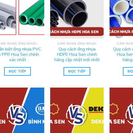
CẨM NANG ỐNG NHỰA
CẨM NANG ỐNG NHỰA
CẨM NAN
ân biệt ống nhựa PVC
Quy cách ống nhựa
Quy cách 
à PPR Hoa Sen chính
HDPE Hoa Sen chính
Hoa Sen
xác nhất
hãng cập nhật mới nhất
hãng
ĐỌC TIẾP
ĐỌC TIẾP
ĐỌ