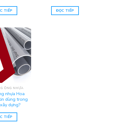
C TIẾP
ĐỌC TIẾP
G ỐNG NHỰA
ống nhựa Hoa
tin dùng trong
xây dựng?
C TIẾP