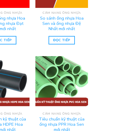
G ỐNG NHỰA
CẨM NANG ỐNG NHỰA
ống nhựa Hoa
So sánh ống nhựa Hoa
ống nhựa Đạt
Sen và ống nhựa Đệ
mới nhất
Nhất mới nhất
C TIẾP
ĐỌC TIẾP
G ỐNG NHỰA
CẨM NANG ỐNG NHỰA
n kỹ thuật của
Tiêu chuẩn kỹ thuật của
a HDPE Hoa
ống nhựa PPR Hoa Sen
mới nhất
mới nhất