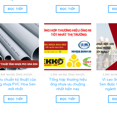
ĐỌC TIẾP
ĐỌC TIẾP
ĐỌ
CẨM NANG ỐNG NHỰA
CẨM NANG ỐNG NHỰA
CẨM NAN
êu chuẩn kỹ thuật của
Tổng hợp thương hiệu
Vì sao 
g nhựa PVC Hoa Sen
ống nhựa ưu chuộng
Sen được 
mới nhất
nhất hiện nay
ngành 
ĐỌC TIẾP
ĐỌC TIẾP
ĐỌ