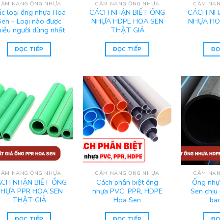
CẨM NANG ỐNG NHỰA
CẨM NANG ỐNG NHỰA
CẨM NAN
c loại ống nhựa Hoa
CÁCH NHẬN BIẾT ỐNG
CÁCH NH
Sen – Loại nào được
NHỰA HDPE HOA SEN
NHỰA HO
hiều người dùng nhất
THẬT GIẢ
ĐỌC TIẾP
ĐỌC TIẾP
ĐỌ
CẨM NANG ỐNG NHỰA
CẨM NANG ỐNG NHỰA
CẨM NAN
CH NHẬN BIẾT ỐNG
Cách phân biệt ống
Ống nhự
HỰA PPR HOA SEN
nhựa PVC, PPR, HDPE
Sen chịu
THẬT GIẢ
Hoa Sen
ba
ĐỌC TIẾP
ĐỌC TIẾP
ĐỌ