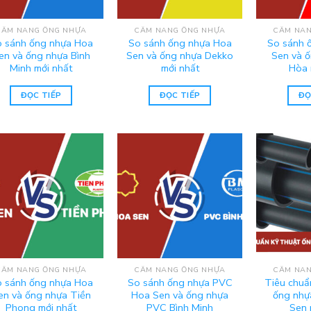
CẨM NANG ỐNG NHỰA
CẨM NANG ỐNG NHỰA
CẨM NAN
 sánh ống nhựa Hoa
So sánh ống nhựa Hoa
So sánh 
en và ống nhựa Bình
Sen và ống nhựa Dekko
Sen và 
Minh mới nhất
mới nhất
Hòa 
ĐỌC TIẾP
ĐỌC TIẾP
ĐỌ
CẨM NANG ỐNG NHỰA
CẨM NANG ỐNG NHỰA
CẨM NAN
 sánh ống nhựa Hoa
So sánh ống nhựa PVC
Tiêu chuẩ
en và ống nhựa Tiền
Hoa Sen và ống nhựa
ống nhự
Phong mới nhất
PVC Bình Minh
Sen 