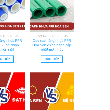
G ỐNG NHỰA
CẨM NANG ỐNG NHỰA
ống nhựa PPR
Quy cách ống nhựa PPR
 2 lớp chính
Hoa Sen chính hãng cập
 mới nhất
nhật mới nhất
C TIẾP
ĐỌC TIẾP