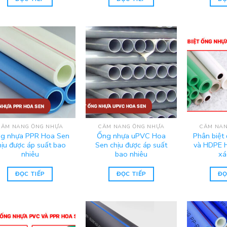
CẨM NANG ỐNG NHỰA
CẨM NANG ỐNG NHỰA
CẨM NAN
g nhựa PPR Hoa Sen
Ống nhựa uPVC Hoa
Phân biệt
hịu được áp suất bao
Sen chịu được áp suất
và HDPE H
nhiêu
bao nhiêu
xá
ĐỌC TIẾP
ĐỌC TIẾP
ĐỌ