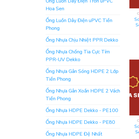
Ống Luồn Dây Điện Tròn uPVC
Hoa Sen
So
Ống Luồn Dây Điện uPVC Tiền
S
Phong
Ống Nhựa Chịu Nhiệt PPR Dekko
Ống Nhựa Chống Tia Cực Tím
PPR-UV Dekko
Ống Nhựa Gân Sóng HDPE 2 Lớp
Tiền Phong
Ống Nhựa Gân Xoắn HDPE 2 Vách
Tiền Phong
Ống Nhựa HDPE Dekko - PE100
Ống Nhựa HDPE Dekko - PE80
So
S
Ống Nhựa HDPE Đệ Nhất