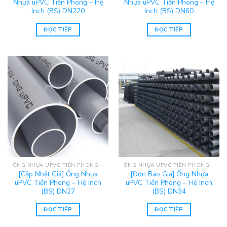
Nhựa uPVC Tiền Phong – Hệ
Nhựa uPVC Tiền Phong – Hệ
Inch (BS) DN220
Inch (BS) DN60
ĐỌC TIẾP
ĐỌC TIẾP
ỐNG NHỰA UPVC TIỀN PHONG - HỆ INCH (BS)
ỐNG NHỰA UPVC TIỀN PHONG - HỆ INCH (BS)
[Cập Nhật Giá] Ống Nhựa
[Đơn Báo Giá] Ống Nhựa
uPVC Tiền Phong – Hệ Inch
uPVC Tiền Phong – Hệ Inch
(BS) DN27
(BS) DN34
ĐỌC TIẾP
ĐỌC TIẾP