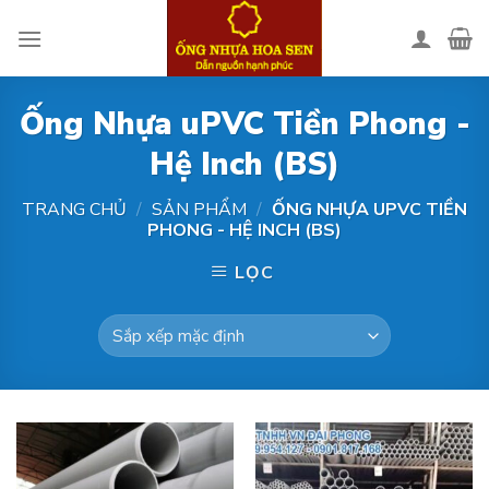
Skip
to
content
Ống Nhựa uPVC Tiền Phong -
Hệ Inch (BS)
TRANG CHỦ
/
SẢN PHẨM
/
ỐNG NHỰA UPVC TIỀN
PHONG - HỆ INCH (BS)
LỌC