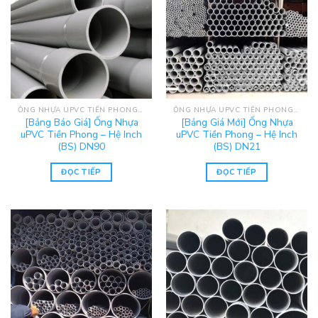
ỐNG NHỰA UPVC TIỀN PHONG - HỆ INCH (BS)
ỐNG NHỰA UPVC TIỀN PHONG - HỆ INCH (BS)
[Bảng Báo Giá] Ống Nhựa
[Bảng Giá Mới] Ống Nhựa
uPVC Tiền Phong – Hệ Inch
uPVC Tiền Phong – Hệ Inch
(BS) DN90
(BS) DN21
ĐỌC TIẾP
ĐỌC TIẾP