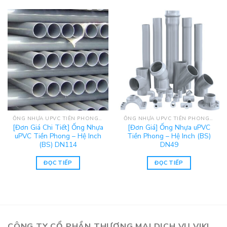
ỐNG NHỰA UPVC TIỀN PHONG - HỆ INCH (BS)
ỐNG NHỰA UPVC TIỀN PHONG - HỆ INCH (BS)
[Đơn Giá Chi Tiết] Ống Nhựa
[Đơn Giá] Ống Nhựa uPVC
uPVC Tiền Phong – Hệ Inch
Tiền Phong – Hệ Inch (BS)
(BS) DN114
DN49
ĐỌC TIẾP
ĐỌC TIẾP
CÔNG TY CỔ PHẦN THƯƠNG MẠI DỊCH VỤ VIKI