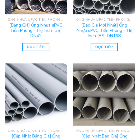
ỐNG NHỰA UPVC TIỀN PHONG - HỆ INCH (BS)
ỐNG NHỰA UPVC TIỀN PHONG - HỆ INCH (BS)
[Bảng Giá] Ống Nhựa uPVC
[Báo Giá Mới Nhất] Ống
Tiền Phong – Hệ Inch (BS)
Nhựa uPVC Tiền Phong – Hệ
DN42
Inch (BS) DN168
ĐỌC TIẾP
ĐỌC TIẾP
ỐNG NHỰA UPVC TIỀN PHONG - HỆ INCH (BS)
ỐNG NHỰA UPVC TIỀN PHONG - HỆ INCH (BS)
[Cập Nhật Bảng Giá] Ống
[Cập Nhật Báo Giá] Ống