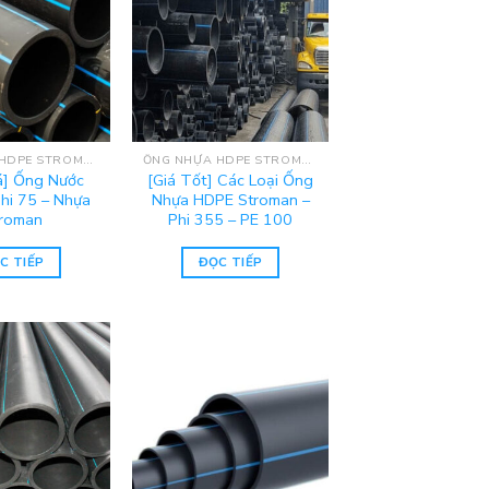
ỐNG NHỰA HDPE STROMAN
ỐNG NHỰA HDPE STROMAN
á] Ống Nước
[Giá Tốt] Các Loại Ống
hi 75 – Nhựa
Nhựa HDPE Stroman –
roman
Phi 355 – PE 100
C TIẾP
ĐỌC TIẾP