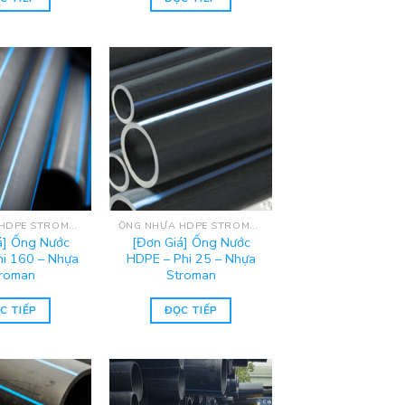
ỐNG NHỰA HDPE STROMAN
ỐNG NHỰA HDPE STROMAN
á] Ống Nước
[Đơn Giá] Ống Nước
hi 160 – Nhựa
HDPE – Phi 25 – Nhựa
roman
Stroman
C TIẾP
ĐỌC TIẾP