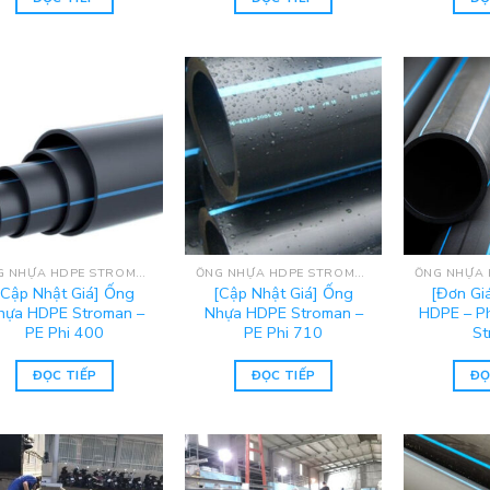
ỐNG NHỰA HDPE STROMAN
ỐNG NHỰA HDPE STROMAN
[Cập Nhật Giá] Ống
[Cập Nhật Giá] Ống
[Đơn Gi
hựa HDPE Stroman –
Nhựa HDPE Stroman –
HDPE – P
PE Phi 400
PE Phi 710
St
ĐỌC TIẾP
ĐỌC TIẾP
ĐỌ