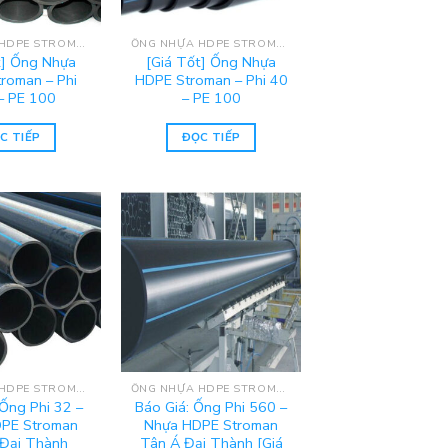
ỐNG NHỰA HDPE STROMAN
ỐNG NHỰA HDPE STROMAN
t] Ống Nhựa
[Giá Tốt] Ống Nhựa
roman – Phi
HDPE Stroman – Phi 40
– PE 100
– PE 100
C TIẾP
ĐỌC TIẾP
ỐNG NHỰA HDPE STROMAN
ỐNG NHỰA HDPE STROMAN
 Ống Phi 32 –
Báo Giá: Ống Phi 560 –
PE Stroman
Nhựa HDPE Stroman
Đại Thành
Tân Á Đại Thành [Giá