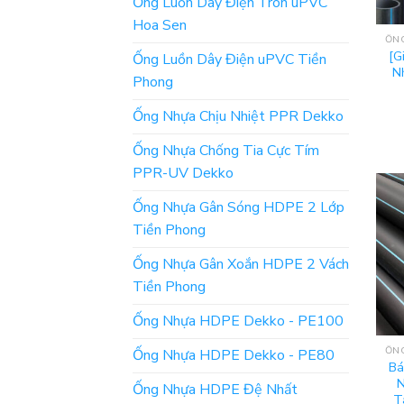
Ống Luồn Dây Điện Tròn uPVC
Hoa Sen
[G
Ống Luồn Dây Điện uPVC Tiền
N
Phong
Ống Nhựa Chịu Nhiệt PPR Dekko
Ống Nhựa Chống Tia Cực Tím
PPR-UV Dekko
Ống Nhựa Gân Sóng HDPE 2 Lớp
Tiền Phong
Ống Nhựa Gân Xoắn HDPE 2 Vách
Tiền Phong
Ống Nhựa HDPE Dekko - PE100
Ống Nhựa HDPE Dekko - PE80
Bá
N
Ống Nhựa HDPE Đệ Nhất
T