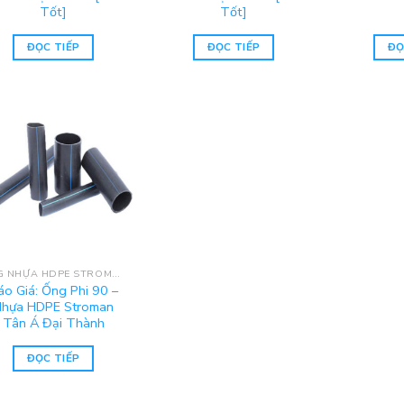
Tốt]
Tốt]
ĐỌC TIẾP
ĐỌC TIẾP
ĐỌ
ỐNG NHỰA HDPE STROMAN
áo Giá: Ống Phi 90 –
hựa HDPE Stroman
Tân Á Đại Thành
ĐỌC TIẾP