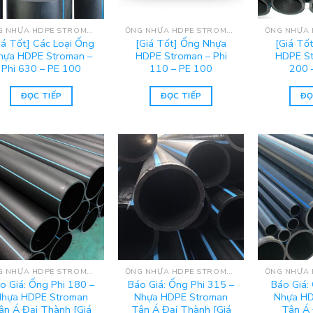
ỐNG NHỰA HDPE STROMAN
ỐNG NHỰA HDPE STROMAN
iá Tốt] Các Loại Ống
[Giá Tốt] Ống Nhựa
[Giá Tố
hựa HDPE Stroman –
HDPE Stroman – Phi
HDPE St
Phi 630 – PE 100
110 – PE 100
200 
ĐỌC TIẾP
ĐỌC TIẾP
ĐỌ
ỐNG NHỰA HDPE STROMAN
ỐNG NHỰA HDPE STROMAN
o Giá: Ống Phi 180 –
Báo Giá: Ống Phi 315 –
Báo Giá:
hựa HDPE Stroman
Nhựa HDPE Stroman
Nhựa HD
ân Á Đại Thành [Giá
Tân Á Đại Thành [Giá
Tân Á 