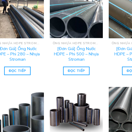
ỐNG NHỰA HDPE STROMAN
ỐNG NHỰA HDPE STROMAN
[Đơn Giá] Ống Nước
[Đơn Giá] Ống Nước
[Đơn Gi
PE – Phi 280 – Nhựa
HDPE – Phi 500 – Nhựa
HDPE – P
Stroman
Stroman
St
ĐỌC TIẾP
ĐỌC TIẾP
ĐỌ