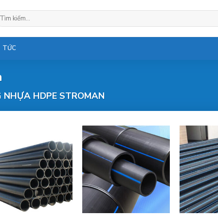
ìm
ếm:
N TỨC
n
 NHỰA HDPE STROMAN