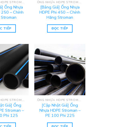
ỐNG NHỰA HDPE STROMAN
ỐNG NHỰA HDPE STROMAN
iá] Ống Nhựa
[Bảng Giá] Ống Nhựa
 250 – Chính
HDPE Phi 450 – Chính
 Stroman
Hãng Stroman
C TIẾP
ĐỌC TIẾP
ỐNG NHỰA HDPE STROMAN
ỐNG NHỰA HDPE STROMAN
ật Giá] Ống
[Cập Nhật Giá] Ống
E Stroman –
Nhựa HDPE Stroman –
0 Phi 125
PE 100 Phi 225
C TIẾP
ĐỌC TIẾP