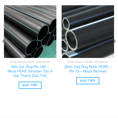
ỐNG NHỰA HDPE STROMAN
ỐNG NHỰA HDPE STROMAN
Báo Giá: Ống Phi 180 –
[Đơn Giá] Ống Nước HDPE –
Nhựa HDPE Stroman Tân Á
Phi 25 – Nhựa Stroman
Đại Thành [Giá Tốt]
ĐỌC TIẾP
ĐỌC TIẾP