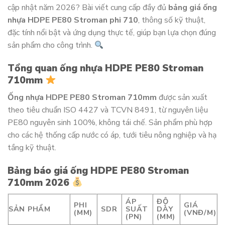
cập nhật năm 2026? Bài viết cung cấp đầy đủ
bảng giá ống
nhựa HDPE PE80 Stroman phi 710
, thông số kỹ thuật,
đặc tính nổi bật và ứng dụng thực tế, giúp bạn lựa chọn đúng
sản phẩm cho công trình.
Tổng quan ống nhựa HDPE PE80 Stroman
710mm
Ống nhựa HDPE PE80 Stroman 710mm
được sản xuất
theo tiêu chuẩn ISO 4427 và TCVN 8491, từ nguyên liệu
PE80 nguyên sinh 100%, không tái chế. Sản phẩm phù hợp
cho các hệ thống cấp nước có áp, tưới tiêu nông nghiệp và hạ
tầng kỹ thuật.
Bảng báo giá ống HDPE PE80 Stroman
710mm 2026
ÁP
ĐỘ
PHI
GIÁ
SẢN PHẨM
SDR
SUẤT
DÀY
(MM)
(VNĐ/M)
(PN)
(MM)