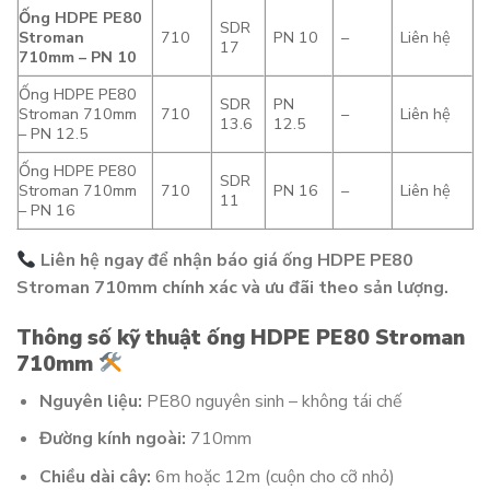
Ống HDPE PE80
SDR
Stroman
710
PN 10
–
Liên hệ
17
710mm – PN 10
Ống HDPE PE80
SDR
PN
Stroman 710mm
710
–
Liên hệ
13.6
12.5
– PN 12.5
Ống HDPE PE80
SDR
Stroman 710mm
710
PN 16
–
Liên hệ
11
– PN 16
Liên hệ ngay để nhận báo giá ống HDPE PE80
Stroman 710mm chính xác và ưu đãi theo sản lượng.
Thông số kỹ thuật ống HDPE PE80 Stroman
710mm
Nguyên liệu:
PE80 nguyên sinh – không tái chế
Đường kính ngoài:
710mm
Chiều dài cây:
6m hoặc 12m (cuộn cho cỡ nhỏ)