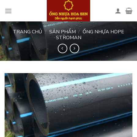
Skip
to
content
TRANG CHỦ
/
SẢN PHẨM
/
ỐNG NHỰA HDPE
STROMAN