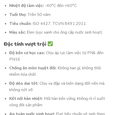
Nhiệt độ làm việc:
-40°C đến +60°C
Tuổi thọ:
Trên 50 năm
Tiêu chuẩn:
ISO 4427, TCVN 8491:2011
Màu sắc:
Đen (sọc xanh cho ống cấp nước sinh hoạt)
Đặc tính vượt trội
Độ bền cơ học cao:
Chịu áp lực làm việc từ PN6 đến
PN16
Chống ăn mòn tuyệt đối:
Không han gỉ, không thôi
nhiễm hóa chất
Độ dẻo dai tốt:
Chịu va đập và biến dạng đất nền mà
không nứt vỡ
Kết nối hàn nhiệt:
Mối hàn bền vững, không rò rỉ suốt
vòng đời sản phẩm
An toàn nước sinh hoạt:
Đạt tiêu chuẩn vệ sinh theo