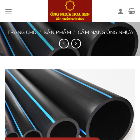
Skip
to
content
TRANG CHỦ
/
SẢN PHẨM
/
CẨM NANG ỐNG NHỰA