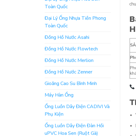
chu
Toàn Quốc
B
Đại Lý Ống Nhựa Tiền Phong
Toàn Quốc
H
Đồng Hồ Nước Asahi
S
Đồng Hồ Nước Flowtech
Ph
Đồng Hồ Nước Merlion
Ph
Đồng Hồ Nước Zenner
khá
Gioăng Cao Su Bình Minh
Máy Hàn Ống
T
Ống Luồn Dây Điện CADIVI Và
Phụ Kiện
Ống Luồn Dây Điện Đàn Hồi
uPVC Hoa Sen (Ruột Gà)