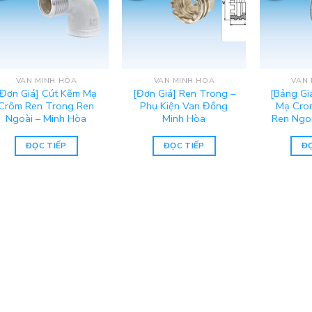
VAN MINH HÒA
VAN MINH HÒA
VAN 
[Đơn Giá] Cút Kẽm Mạ
[Đơn Giá] Ren Trong –
[Bảng Gi
Crôm Ren Trong Ren
Phụ Kiện Van Đồng
Mạ Cro
Ngoài – Minh Hòa
Minh Hòa
Ren Ngoà
ĐỌC TIẾP
ĐỌC TIẾP
ĐỌ