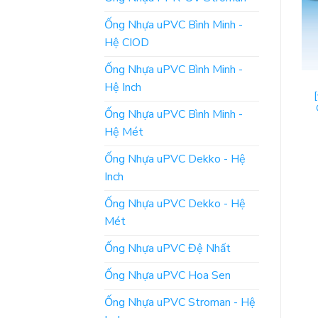
Ống Nhựa uPVC Bình Minh -
Hệ CIOD
Ống Nhựa uPVC Bình Minh -
VAN MINH HÒA
VAN MINH HÒA
Hệ Inch
[Bảng Giá] Cút Kẽm Mạ
[Báo Giá] Vòi Vườn Hợp
Crôm Ren Trong – Minh
Kim DALING Bao Phim –
Ống Nhựa uPVC Bình Minh -
Hòa
Minh Hòa
Hệ Mét
ĐỌC TIẾP
ĐỌC TIẾP
Ống Nhựa uPVC Dekko - Hệ
Inch
Ống Nhựa uPVC Dekko - Hệ
Mét
Ống Nhựa uPVC Đệ Nhất
Ống Nhựa uPVC Hoa Sen
Ống Nhựa uPVC Stroman - Hệ