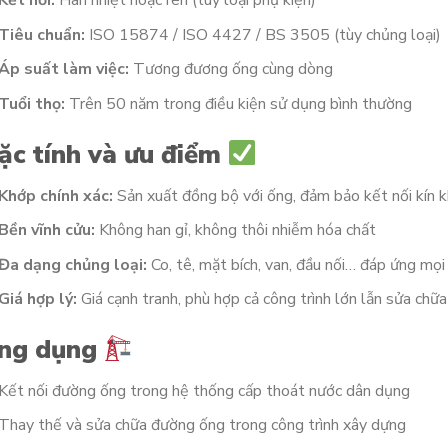
Kết nối:
Hàn nhiệt hoặc ren (tùy loại phụ kiện)
Tiêu chuẩn:
ISO 15874 / ISO 4427 / BS 3505 (tùy chủng loại)
Áp suất làm việc:
Tương đương ống cùng dòng
Tuổi thọ:
Trên 50 năm trong điều kiện sử dụng bình thường
ặc tính và ưu điểm
Khớp chính xác:
Sản xuất đồng bộ với ống, đảm bảo kết nối kín k
Bền vĩnh cửu:
Không han gỉ, không thôi nhiễm hóa chất
Đa dạng chủng loại:
Co, tê, mặt bích, van, đầu nối… đáp ứng mọi
Giá hợp lý:
Giá cạnh tranh, phù hợp cả công trình lớn lẫn sửa chữa
ng dụng
Kết nối đường ống trong hệ thống cấp thoát nước dân dụng
Thay thế và sửa chữa đường ống trong công trình xây dựng