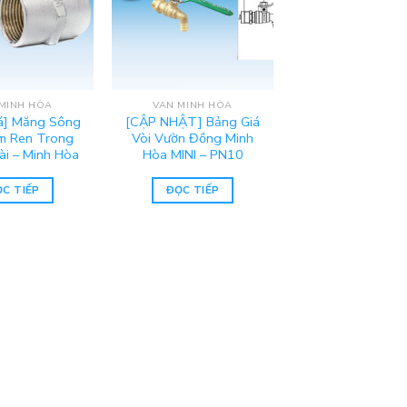
MINH HÒA
VAN MINH HÒA
á] Măng Sông
[CẬP NHẬT] Bảng Giá
m Ren Trong
Vòi Vườn Đồng Minh
i – Minh Hòa
Hòa MINI – PN10
C TIẾP
ĐỌC TIẾP