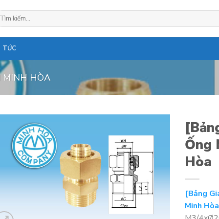
ìm
ếm:
N TỨC
 MINH HÒA
[Bảng
Ống 
Hòa
[Bảng Gi
Minh Hò
M3/4xØ20 