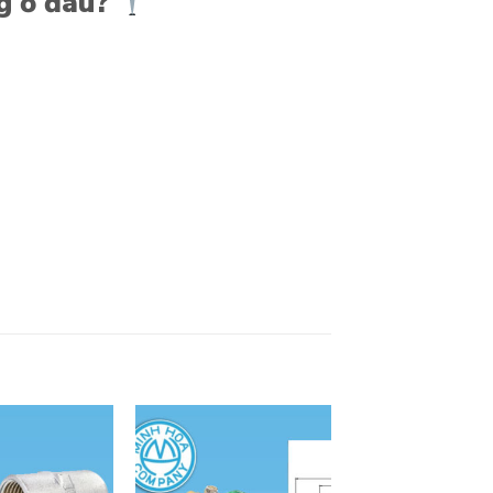
g ở đâu?