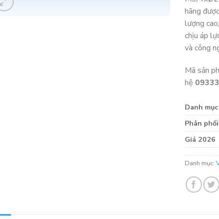
hãng được
lượng cao
chịu áp lự
và công n
Mã sản p
hệ
0933
Danh mục
Phân phối
Giá 2026
Danh mục: