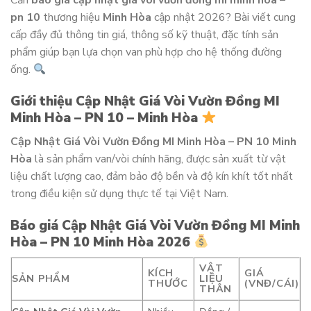
Cần
báo giá cập nhật giá vòi vườn đồng mi minh hòa –
pn 10
thương hiệu
Minh Hòa
cập nhật 2026? Bài viết cung
cấp đầy đủ thông tin giá, thông số kỹ thuật, đặc tính sản
phẩm giúp bạn lựa chọn van phù hợp cho hệ thống đường
ống.
Giới thiệu Cập Nhật Giá Vòi Vườn Đồng MI
Minh Hòa – PN 10 – Minh Hòa
Cập Nhật Giá Vòi Vườn Đồng MI Minh Hòa – PN 10 Minh
Hòa
là sản phẩm van/vòi chính hãng, được sản xuất từ vật
liệu chất lượng cao, đảm bảo độ bền và độ kín khít tốt nhất
trong điều kiện sử dụng thực tế tại Việt Nam.
Báo giá Cập Nhật Giá Vòi Vườn Đồng MI Minh
Hòa – PN 10 Minh Hòa 2026
VẬT
KÍCH
GIÁ
SẢN PHẨM
LIỆU
THƯỚC
(VNĐ/CÁI)
THÂN