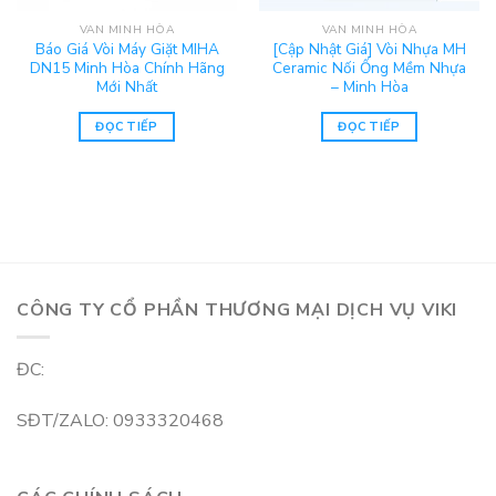
VAN MINH HÒA
VAN MINH HÒA
Báo Giá Vòi Máy Giặt MIHA
[Cập Nhật Giá] Vòi Nhựa MH
DN15 Minh Hòa Chính Hãng
Ceramic Nối Ống Mềm Nhựa
Mới Nhất
– Minh Hòa
ĐỌC TIẾP
ĐỌC TIẾP
CÔNG TY CỔ PHẦN THƯƠNG MẠI DỊCH VỤ VIKI
ĐC:
SĐT/ZALO: 0933320468