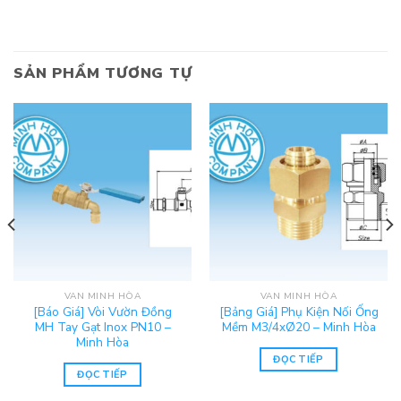
SẢN PHẨM TƯƠNG TỰ
VAN MINH HÒA
VAN MINH HÒA
[Báo Giá] Vòi Vườn Đồng
[Bảng Giá] Phụ Kiện Nối Ống
MH Tay Gạt Inox PN10 –
Mềm M3/4xØ20 – Minh Hòa
Minh Hòa
ĐỌC TIẾP
ĐỌC TIẾP