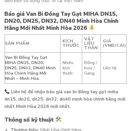
điều kiện sử dụng thực tế tại Việt Nam.
Báo giá Van Bi Đồng Tay Gạt MIHA DN15,
DN20, DN25, DN32, DN40 Minh Hòa Chính
Hãng Mới Nhất Minh Hòa 2026
VẬT
KÍCH
GIÁ
SẢN PHẨM
LIỆU
THƯỚC
(VNĐ/CÁI)
THÂN
Van Bi Đồng Tay Gạt
MIHA DN15, DN20,
Nhiều
Đồng /
DN25, DN32, DN40 Minh
kích
Inox /
Liên hệ
Hòa Chính Hãng Mới
thước
Gang
Nhất – Minh Hòa
Liên hệ để nhận báo giá van bi đồng tay gạt miha
dn15, dn20, dn25, dn32, dn40 minh hòa chính hãng mới
nhất Minh Hòa 2026 mới nhất.
Thông số kỹ thuật
Thương hiệu:
Minh Hòa chính hãng