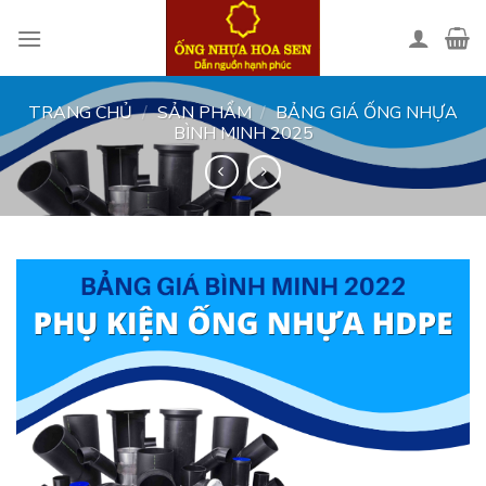
Skip
to
content
TRANG CHỦ
/
SẢN PHẨM
/
BẢNG GIÁ ỐNG NHỰA
BÌNH MINH 2025