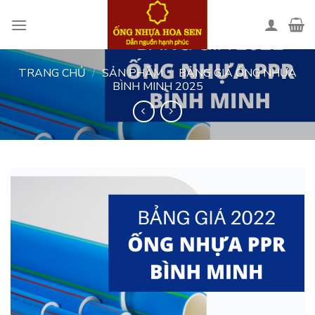
Skip
to
content
TRANG CHỦ
/
SẢN PHẨM
/
BẢNG GIÁ ỐNG NHỰA
BÌNH MINH 2025