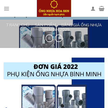
Skip
to
content
TRANG CHỦ
/
SẢN PHẨM
/
BẢNG GIÁ ỐNG NHỰA
BÌNH MINH 2025