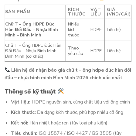
KÍCH
VẬT
GIÁ
SẢN PHẨM
THƯỚC
LIỆU
(VNĐ/CÁI)
Chữ T – Ống HDPE Đúc
Nhiều
Hàn Đối Đầu – Nhựa Bình
kích
HDPE
Liên hệ
Minh – Bình Minh
thước
Chữ T – Ống HDPE Đúc Hàn
Theo
Đối Đầu – Nhựa Bình Minh –
HDPE
Liên hệ
yêu cầu
Bình Minh (cỡ khác)
Liên hệ để nhận báo giá chữ t – ống hdpe đúc hàn đối
đầu – nhựa bình minh Bình Minh 2026 chính xác nhất.
Thông số kỹ thuật
Vật liệu:
HDPE nguyên sinh, cùng chất liệu với ống chính
Kích thước:
Đa dạng kích thước, phù hợp nhiều cỡ ống
Kết nối:
Hàn nhiệt hoặc ren (tùy loại phụ kiện)
Tiêu chuẩn:
ISO 15874 / ISO 4427 / BS 3505 (tùy