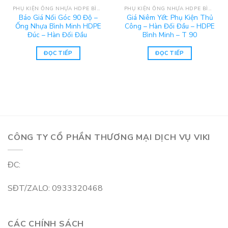
PHỤ KIỆN ỐNG NHỰA HDPE BÌNH MINH
PHỤ KIỆN ỐNG NHỰA HDPE BÌNH MINH
Báo Giá Nối Góc 90 Độ –
Giá Niêm Yết: Phụ Kiện Thủ
Ống Nhựa Bình Minh HDPE
Công – Hàn Đối Đầu – HDPE
Đúc – Hàn Đối Đầu
Bình Minh – T 90
ĐỌC TIẾP
ĐỌC TIẾP
CÔNG TY CỔ PHẦN THƯƠNG MẠI DỊCH VỤ VIKI
ĐC:
SĐT/ZALO: 0933320468
CÁC CHÍNH SÁCH