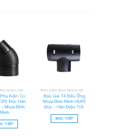
PHỤ KIỆN ỐNG NHỰA HDPE BÌNH MINH
PHỤ KIỆN ỐNG NHỰA HDPE BÌNH MINH
 Phụ Kiện: Co
Báo Giá Tê Đều Ống
DPE Đúc Hàn
Nhựa Bình Minh HDPE
 – Nhựa Bình
Đúc – Hàn Điện Trở
Minh
ĐỌC TIẾP
C TIẾP