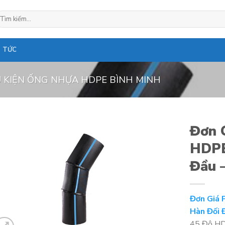
ìm
ếm:
N TỨC
 KIỆN ỐNG NHỰA HDPE BÌNH MINH
Đơn 
HDPE
Đầu 
Đơn Giá 
Hàn Đối 
45 Độ HDP