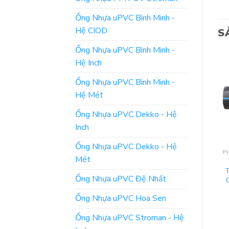
Ống Nhựa uPVC Bình Minh -
Hệ CIOD
S
Ống Nhựa uPVC Bình Minh -
Hệ Inch
Ống Nhựa uPVC Bình Minh -
Hệ Mét
Ống Nhựa uPVC Dekko - Hệ
Inch
Ống Nhựa uPVC Dekko - Hệ
PHỤ KIỆN ỐNG NHỰA HDPE BÌNH MINH
PHỤ KIỆN ỐNG NHỰA HDPE BÌNH MINH
Mét
Báo Giá: Phụ Kiện HDPE
Giá Niêm Yết Phụ Kiện
Thủ Công – Hàn Đối
HDPE Đúc Hàn Điện Trở
Ống Nhựa uPVC Đệ Nhất
Đầu – Bình Minh: Tê 60,
– Bình Minh: Lơi 45 Độ
Tê 45
Ống Nhựa uPVC Hoa Sen
ĐỌC TIẾP
ĐỌC TIẾP
Ống Nhựa uPVC Stroman - Hệ