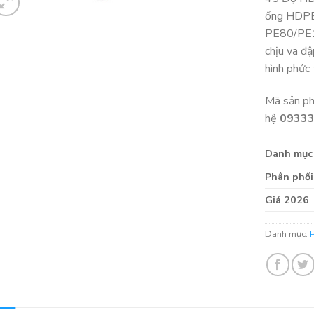
ống HDPE 
PE80/PE1
chịu va đậ
hình phức 
Mã sản p
hệ
0933
Danh mục
Phân phối
Giá 2026
Danh mục: