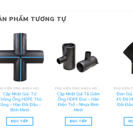
ẢN PHẨM TƯƠNG TỰ
PHỤ KIỆN ỐNG NHỰA HDPE BÌNH MINH
PHỤ KIỆN ỐNG NHỰA HDPE BÌNH MINH
Cập Nhật Giá: Tứ
Cập Nhật Giá Tê Giảm
Đơn Giá
Thông Ống HDPE Thủ
Ống HDPE Đúc – Hàn
45 Độ H
Công – Hàn Đối Đầu –
Điện Trở – Nhựa Bình
Đối Đầu
Bình Minh
Minh
ĐỌC TIẾP
ĐỌC TIẾP
ĐỌ