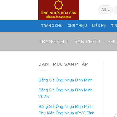
Skip
T
to
ki
content
TRANG CHỦ
GIỚI THIỆU
LIÊN HỆ
TI
TRANG CHỦ
/
SẢN PHẨM
/
PHỤ
DANH MỤC SẢN PHẨM
Bảng Giá Ống Nhựa Bình Minh
Bảng Giá Ống Nhựa Bình Minh
2025
Bảng Giá Ống Nhựa Bình Minh,
Phụ Kiện Ống Nhựa uPVC Bình