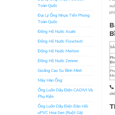
Toàn Quốc
xuấ
phẩ
Đại Lý Ống Nhựa Tiền Phong
Toàn Quốc
B
Đồng Hồ Nước Asahi
B
Đồng Hồ Nước Flowtech
S
Đồng Hồ Nước Merlion
Ph
Đồng Hồ Nước Zenner
Bì
Gioăng Cao Su Bình Minh
Ph
Min
Máy Hàn Ống
Ống Luồn Dây Điện CADIVI Và
chí
Phụ Kiện
T
Ống Luồn Dây Điện Đàn Hồi
uPVC Hoa Sen (Ruột Gà)