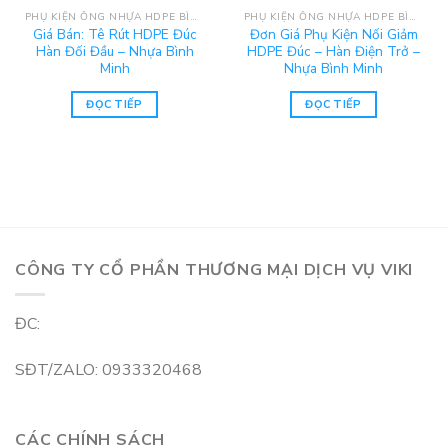
PHỤ KIỆN ỐNG NHỰA HDPE BÌNH MINH
PHỤ KIỆN ỐNG NHỰA HDPE BÌNH MINH
Giá Bán: Tê Rút HDPE Đúc
Đơn Giá Phụ Kiện Nối Giảm
Hàn Đối Đầu – Nhựa Bình
HDPE Đúc – Hàn Điện Trở –
Minh
Nhựa Bình Minh
ĐỌC TIẾP
ĐỌC TIẾP
CÔNG TY CỔ PHẦN THƯƠNG MẠI DỊCH VỤ VIKI
ĐC:
SĐT/ZALO: 0933320468
CÁC CHÍNH SÁCH