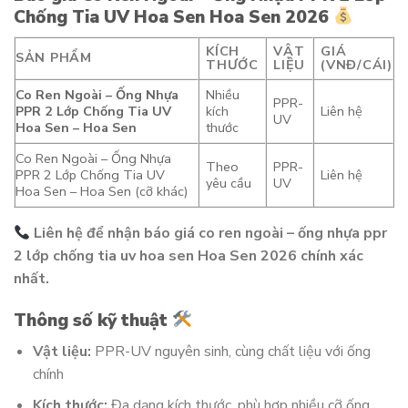
Chống Tia UV Hoa Sen Hoa Sen 2026
KÍCH
VẬT
GIÁ
SẢN PHẨM
THƯỚC
LIỆU
(VNĐ/CÁI)
Co Ren Ngoài – Ống Nhựa
Nhiều
PPR-
PPR 2 Lớp Chống Tia UV
kích
Liên hệ
UV
Hoa Sen – Hoa Sen
thước
Co Ren Ngoài – Ống Nhựa
Theo
PPR-
PPR 2 Lớp Chống Tia UV
Liên hệ
yêu cầu
UV
Hoa Sen – Hoa Sen (cỡ khác)
Liên hệ để nhận báo giá co ren ngoài – ống nhựa ppr
2 lớp chống tia uv hoa sen Hoa Sen 2026 chính xác
nhất.
Thông số kỹ thuật
Vật liệu:
PPR-UV nguyên sinh, cùng chất liệu với ống
chính
Kích thước:
Đa dạng kích thước, phù hợp nhiều cỡ ống