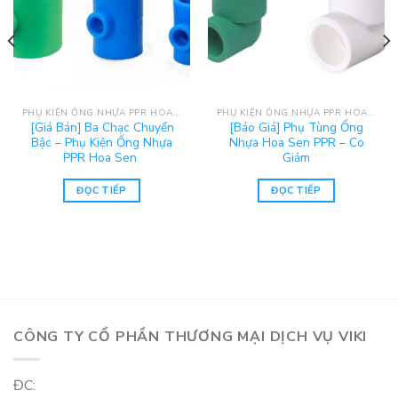
PHỤ KIỆN ỐNG NHỰA PPR HOA SEN
PHỤ KIỆN ỐNG NHỰA PPR HOA SEN
[Giá Bán] Ba Chạc Chuyển
[Báo Giá] Phụ Tùng Ống
Bậc – Phụ Kiện Ống Nhựa
Nhựa Hoa Sen PPR – Co
PPR Hoa Sen
Giảm
ĐỌC TIẾP
ĐỌC TIẾP
CÔNG TY CỔ PHẦN THƯƠNG MẠI DỊCH VỤ VIKI
ĐC: