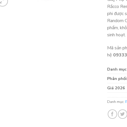
Rắcco Re
phi được 
Random Co
phẩm, khô
sinh hoạt.
Mã sản p
hệ
0933
Danh mục
Phân phối
Giá 2026
Danh mục: