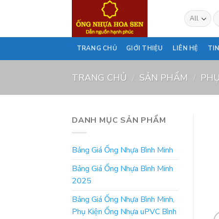
Skip
T
to
ki
content
TRANG CHỦ
GIỚI THIỆU
LIÊN HỆ
TI
TRANG CHỦ
/
SẢN PHẨM
/
PHỤ
DANH MỤC SẢN PHẨM
Bảng Giá Ống Nhựa Bình Minh
Bảng Giá Ống Nhựa Bình Minh
2025
Bảng Giá Ống Nhựa Bình Minh,
Phụ Kiện Ống Nhựa uPVC Bình