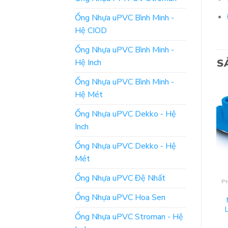
Ống Nhựa uPVC Bình Minh -
Hệ CIOD
Ống Nhựa uPVC Bình Minh -
S
Hệ Inch
Ống Nhựa uPVC Bình Minh -
Hệ Mét
Ống Nhựa uPVC Dekko - Hệ
Inch
Ống Nhựa uPVC Dekko - Hệ
Mét
Ống Nhựa uPVC Đệ Nhất
PHỤ KIỆN ỐNG NHỰA PPR HOA SEN
PHỤ KIỆN ỐNG NHỰA PPR HOA SEN
[Bảng Giá] Phụ Tùng
[Cập Nhật Giá] Phụ Kiện
Ống Nhựa uPVC Hoa Sen
Ống Nhựa Hoa Sen PPR
Ống PPR – Chữ T Ren
– Khớp Nối Sống Ren
Ngoài – Nhựa Hoa Sen
Ống Nhựa uPVC Stroman - Hệ
Ngoài