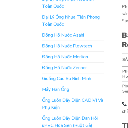
Toàn Quốc
Ph
sản
Đại Lý Ống Nhựa Tiền Phong
Sản
Toàn Quốc
B
Đồng Hồ Nước Asahi
R
Đồng Hồ Nước Flowtech
Đồng Hồ Nước Merlion
S
Đồng Hồ Nước Zenner
Ph
Ho
Gioăng Cao Su Bình Minh
Ph
Máy Hàn Ống
Sen
Ống Luồn Dây Điện CADIVI Và
Phụ Kiện
chí
Ống Luồn Dây Điện Đàn Hồi
T
uPVC Hoa Sen (Ruột Gà)