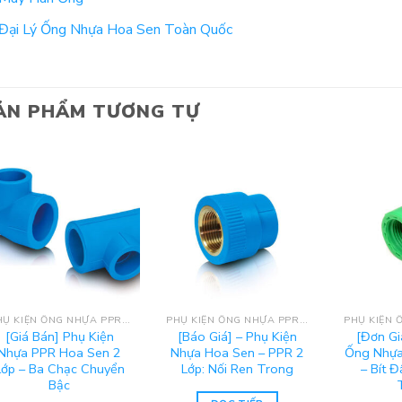
Đại Lý Ống Nhựa Hoa Sen Toàn Quốc
ẢN PHẨM TƯƠNG TỰ
PHỤ KIỆN ỐNG NHỰA PPR HOA SEN
PHỤ KIỆN ỐNG NHỰA PPR HOA SEN
[Giá Bán] Phụ Kiện
[Báo Giá] – Phụ Kiện
[Đơn Gi
Nhựa PPR Hoa Sen 2
Nhựa Hoa Sen – PPR 2
Ống Nhựa
Lớp – Ba Chạc Chuyển
Lớp: Nối Ren Trong
– Bít 
Bậc