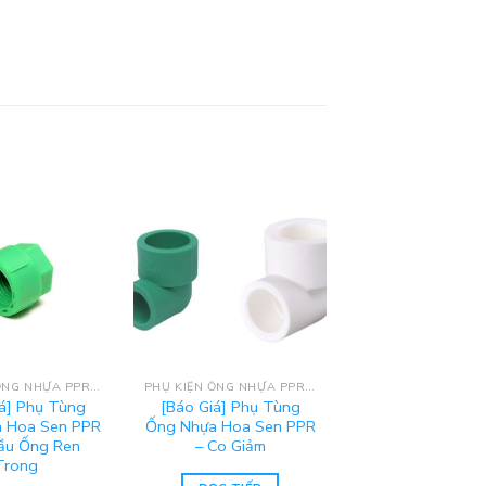
PHỤ KIỆN ỐNG NHỰA PPR HOA SEN
PHỤ KIỆN ỐNG NHỰA PPR HOA SEN
á] Phụ Tùng
[Báo Giá] Phụ Tùng
 Hoa Sen PPR
Ống Nhựa Hoa Sen PPR
Đầu Ống Ren
– Co Giảm
Trong