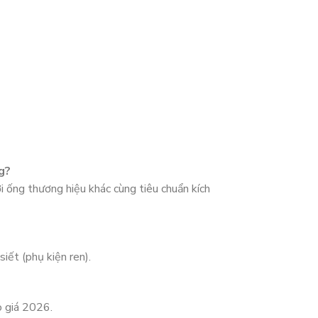
g?
i ống thương hiệu khác cùng tiêu chuẩn kích
iết (phụ kiện ren).
o giá 2026.