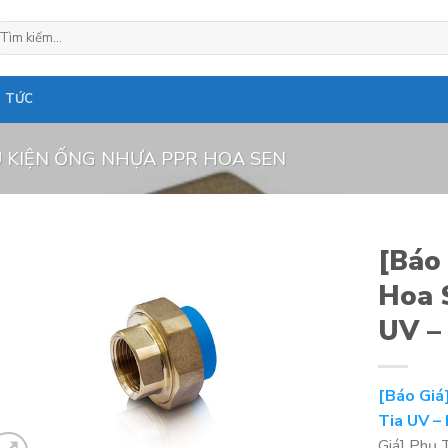
ìm
ếm:
N TỨC
 KIỆN ỐNG NHỰA PPR HOA SEN
[Báo
Hoa 
UV –
[Báo Giá
Tia UV –
Giá] Phụ