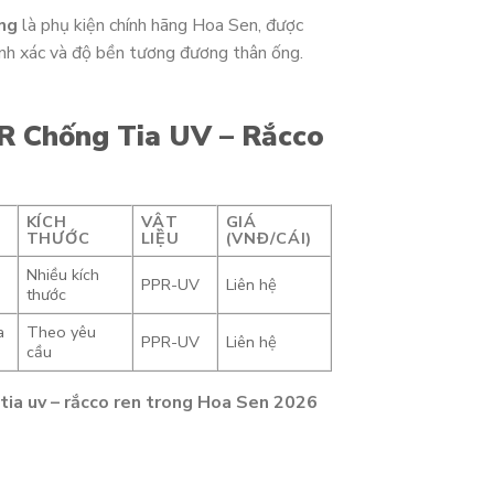
ng
là phụ kiện chính hãng Hoa Sen, được
h xác và độ bền tương đương thân ống.
R Chống Tia UV – Rắcco
KÍCH
VẬT
GIÁ
THƯỚC
LIỆU
(VNĐ/CÁI)
Nhiều kích
PPR-UV
Liên hệ
thước
a
Theo yêu
PPR-UV
Liên hệ
cầu
 tia uv – rắcco ren trong Hoa Sen 2026