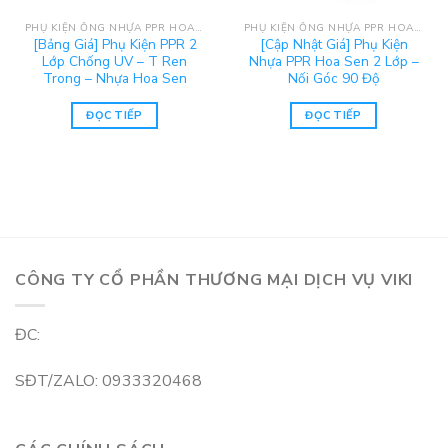
PHỤ KIỆN ỐNG NHỰA PPR HOA SEN
PHỤ KIỆN ỐNG NHỰA PPR HOA SEN
[Bảng Giá] Phụ Kiện PPR 2
[Cập Nhật Giá] Phụ Kiện
Lớp Chống UV – T Ren
Nhựa PPR Hoa Sen 2 Lớp –
Trong – Nhựa Hoa Sen
Nối Góc 90 Độ
ĐỌC TIẾP
ĐỌC TIẾP
CÔNG TY CỔ PHẦN THƯƠNG MẠI DỊCH VỤ VIKI
ĐC:
SĐT/ZALO: 0933320468