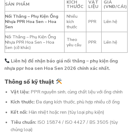
KÍCH
VẬT
GIÁ
SẢN PHẨM
THƯỚC
LIỆU
(VNĐ/CÁI)
Nối Thẳng – Phụ Kiện Ống
Nhiều
Nhựa PPR Hoa Sen – Hoa
kích
PPR
Liên hệ
Sen
thước
Nối Thẳng – Phụ Kiện Ống
Theo
Nhựa PPR Hoa Sen – Hoa
PPR
Liên hệ
yêu cầu
Sen (cỡ khác)
Liên hệ để nhận báo giá nối thẳng – phụ kiện ống
nhựa ppr hoa sen Hoa Sen 2026 chính xác nhất.
Thông số kỹ thuật
Vật liệu:
PPR nguyên sinh, cùng chất liệu với ống chính
Kích thước:
Đa dạng kích thước, phù hợp nhiều cỡ ống
Kết nối:
Hàn nhiệt hoặc ren (tùy loại phụ kiện)
Tiêu chuẩn:
ISO 15874 / ISO 4427 / BS 3505 (tùy
chủng loại)