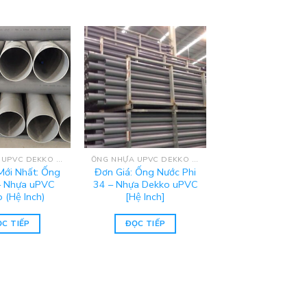
ỐNG NHỰA UPVC DEKKO - HỆ INCH
ỐNG NHỰA UPVC DEKKO - HỆ INCH
Mới Nhất: Ống
Đơn Giá: Ống Nước Phi
– Nhựa uPVC
34 – Nhựa Dekko uPVC
 (Hệ Inch)
[Hệ Inch]
C TIẾP
ĐỌC TIẾP