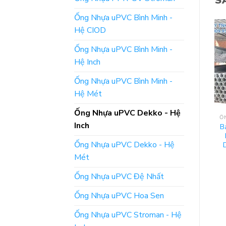
S
Ống Nhựa uPVC Bình Minh -
Hệ CIOD
Ống Nhựa uPVC Bình Minh -
Hệ Inch
Ống Nhựa uPVC Bình Minh -
Hệ Mét
Ống Nhựa uPVC Dekko - Hệ
ỐNG NHỰA UPVC DEKKO - HỆ INCH
ỐNG NHỰA UPVC DEKKO - HỆ INCH
Inch
Báo Giá Mới Nhất: Ống
[Báo Giá] Ống Nhựa
B
Nước Dekko – Phi 27 –
Dekko – uPVC Hệ Inch:
Ống Nhựa uPVC Dekko - Hệ
Nhựa uPVC [Hệ Inch]
Phi 220
Mét
ĐỌC TIẾP
ĐỌC TIẾP
Ống Nhựa uPVC Đệ Nhất
Ống Nhựa uPVC Hoa Sen
Ống Nhựa uPVC Stroman - Hệ