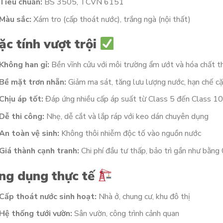
Tiêu chuẩn:
BS 3505, TCVN 6151
Màu sắc:
Xám tro (cấp thoát nước), trắng ngà (nội thất)
ặc tính vượt trội
Không han gỉ:
Bền vĩnh cửu với môi trường ẩm ướt và hóa chất 
Bề mặt trơn nhẵn:
Giảm ma sát, tăng lưu lượng nước, hạn chế c
Chịu áp tốt:
Đáp ứng nhiều cấp áp suất từ Class 5 đến Class 1
Dễ thi công:
Nhẹ, dễ cắt và lắp ráp với keo dán chuyên dụng
An toàn vệ sinh:
Không thôi nhiễm độc tố vào nguồn nước
Giá thành cạnh tranh:
Chi phí đầu tư thấp, bảo trì gần như bằng
ng dụng thực tế
Cấp thoát nước sinh hoạt:
Nhà ở, chung cư, khu đô thị
Hệ thống tưới vườn:
Sân vườn, công trình cảnh quan