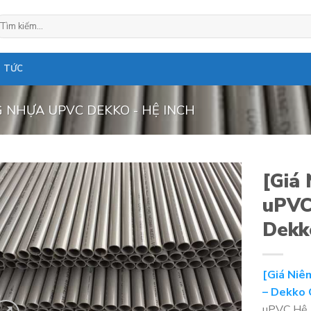
ìm
ếm:
N TỨC
 NHỰA UPVC DEKKO - HỆ INCH
[Giá
uPVC 
Dekk
[Giá Niê
– Dekko 
uPVC Hệ I