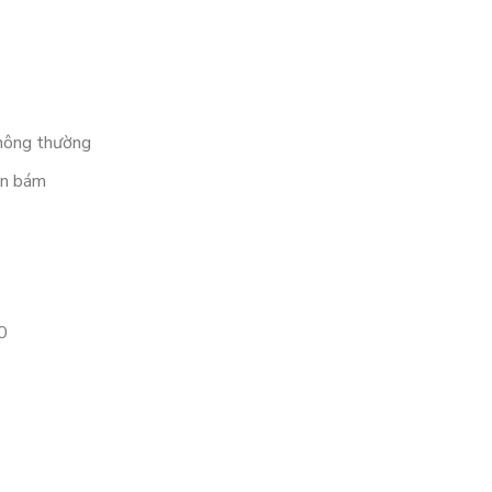
thông thường
ặn bám
0
 0