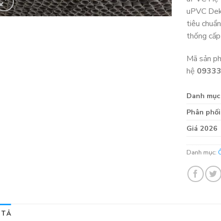
uPVC Dekk
tiêu chuẩ
thống cấp
Mã sản p
hệ
0933
Danh mục
Phân phối
Giá 2026
Danh mục:
 TẢ