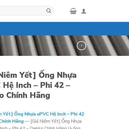
 Niêm Yết] Ống Nhựa
Hệ Inch – Phi 42 –
o Chính Hãng
m Yết] Ống Nhựa uPVC Hệ Inch – Phi 42
Chính Hãng
— [Giá Niêm Yết] Ống Nhựa
nch – Phi 42 – Dekko Chính Hãng là ống