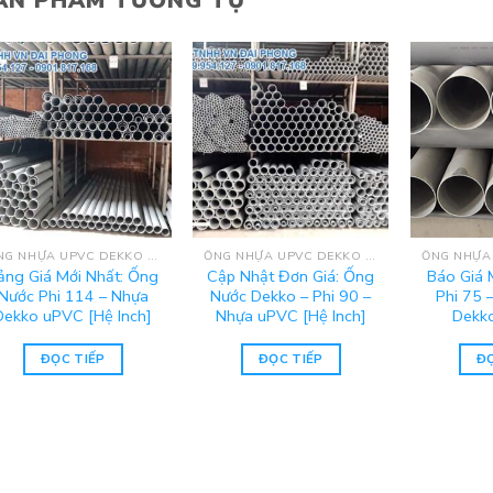
ẢN PHẨM TƯƠNG TỰ
ỐNG NHỰA UPVC DEKKO - HỆ INCH
ỐNG NHỰA UPVC DEKKO - HỆ INCH
ảng Giá Mới Nhất: Ống
Cập Nhật Đơn Giá: Ống
Báo Giá 
Nước Phi 114 – Nhựa
Nước Dekko – Phi 90 –
Phi 75 
Dekko uPVC [Hệ Inch]
Nhựa uPVC [Hệ Inch]
Dekko
ĐỌC TIẾP
ĐỌC TIẾP
ĐỌ