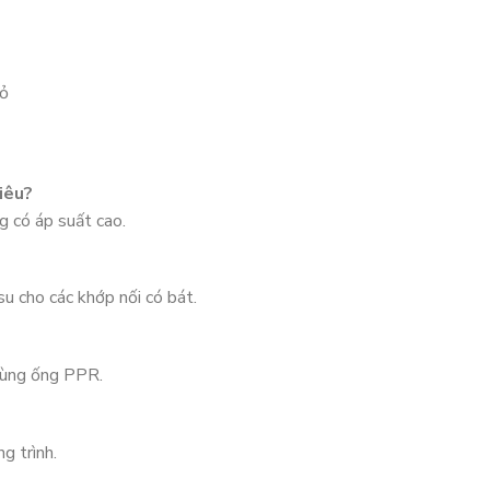
hỏ
iêu?
g có áp suất cao.
 cho các khớp nối có bát.
dùng ống PPR.
g trình.