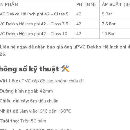
ẢN PHẨM
PHI (MM)
ÁP SUẤT (B
VC Dekko Hệ Inch phi 42 – Class 5
42
5 Bar
VC Dekko Hệ Inch phi 42 – Class 7.5
42
7.5 Bar
VC Dekko Hệ Inch phi 42 – Class 10
42
10 Bar
Liên hệ ngay để nhận báo giá ống uPVC Dekko Hệ Inch phi 42
26.
hông số kỹ thuật
Vật liệu:
uPVC cấp độ cao, không chứa chì
Đường kính ngoài:
42mm
Chiều dài cây:
6m tiêu chuẩn
Nhiệt độ làm việc:
0°C đến +60°C
Tuổi thọ:
Trên 50 năm