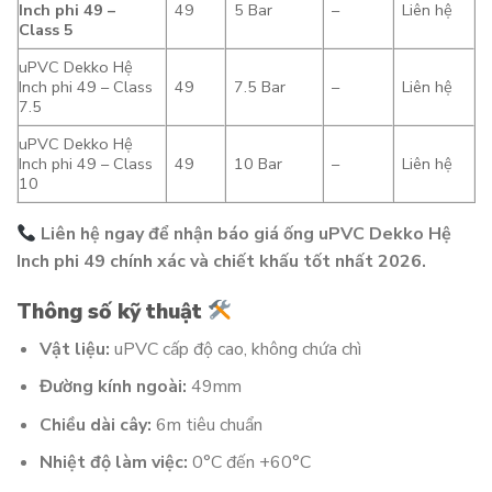
Inch phi 49 –
49
5 Bar
–
Liên hệ
Class 5
uPVC Dekko Hệ
Inch phi 49 – Class
49
7.5 Bar
–
Liên hệ
7.5
uPVC Dekko Hệ
Inch phi 49 – Class
49
10 Bar
–
Liên hệ
10
Liên hệ ngay để nhận báo giá ống uPVC Dekko Hệ
Inch phi 49 chính xác và chiết khấu tốt nhất 2026.
Thông số kỹ thuật
Vật liệu:
uPVC cấp độ cao, không chứa chì
Đường kính ngoài:
49mm
Chiều dài cây:
6m tiêu chuẩn
Nhiệt độ làm việc:
0°C đến +60°C