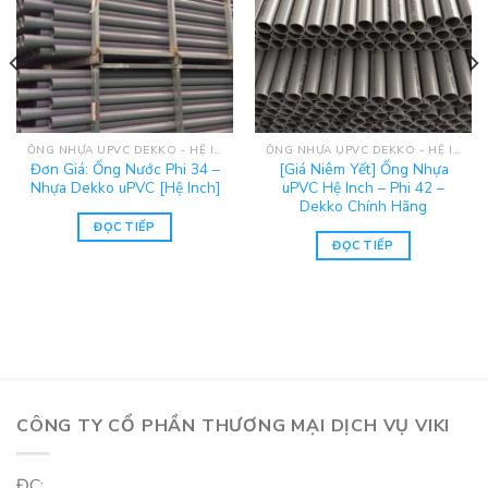
ỐNG NHỰA UPVC DEKKO - HỆ INCH
ỐNG NHỰA UPVC DEKKO - HỆ INCH
Đơn Giá: Ống Nước Phi 34 –
[Giá Niêm Yết] Ống Nhựa
Nhựa Dekko uPVC [Hệ Inch]
uPVC Hệ Inch – Phi 42 –
Dekko Chính Hãng
ĐỌC TIẾP
ĐỌC TIẾP
CÔNG TY CỔ PHẦN THƯƠNG MẠI DỊCH VỤ VIKI
ĐC: