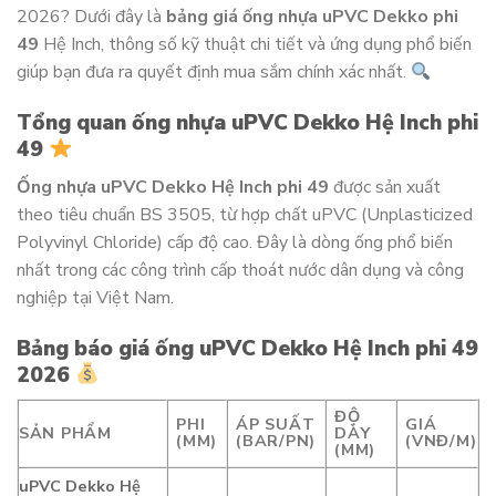
2026? Dưới đây là
bảng giá ống nhựa uPVC Dekko phi
49
Hệ Inch, thông số kỹ thuật chi tiết và ứng dụng phổ biến
giúp bạn đưa ra quyết định mua sắm chính xác nhất.
Tổng quan ống nhựa uPVC Dekko Hệ Inch phi
49
Ống nhựa uPVC Dekko Hệ Inch phi 49
được sản xuất
theo tiêu chuẩn BS 3505, từ hợp chất uPVC (Unplasticized
Polyvinyl Chloride) cấp độ cao. Đây là dòng ống phổ biến
nhất trong các công trình cấp thoát nước dân dụng và công
nghiệp tại Việt Nam.
Bảng báo giá ống uPVC Dekko Hệ Inch phi 49
2026
ĐỘ
PHI
ÁP SUẤT
GIÁ
SẢN PHẨM
DÀY
(MM)
(BAR/PN)
(VNĐ/M)
(MM)
uPVC Dekko Hệ