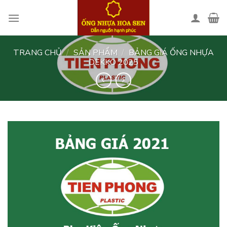
Skip
to
content
TRANG CHỦ
/
SẢN PHẨM
/
BẢNG GIÁ ỐNG NHỰA
DEKKO 2025