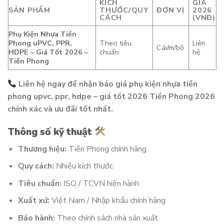
KÍCH
GIÁ
SẢN PHẨM
THƯỚC/QUY
ĐƠN VỊ
2026
CÁCH
(VNĐ)
Phụ Kiện Nhựa Tiền
Phong uPVC, PPR,
Theo tiêu
Liên
Cái/m/bộ
HDPE – Giá Tốt 2026 –
chuẩn
hệ
Tiền Phong
Liên hệ ngay để nhận báo giá phụ kiện nhựa tiền
phong upvc, ppr, hdpe – giá tốt 2026 Tiền Phong 2026
chính xác và ưu đãi tốt nhất.
Thông số kỹ thuật
Thương hiệu:
Tiền Phong chính hãng
Quy cách:
Nhiều kích thước
Tiêu chuẩn:
ISO / TCVN hiện hành
Xuất xứ:
Việt Nam / Nhập khẩu chính hãng
Bảo hành:
Theo chính sách nhà sản xuất