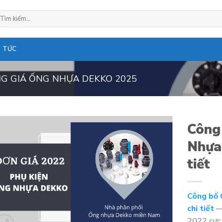
ìm
ếm:
N TỨC
G GIÁ ỐNG NHỰA DEKKO 2025
Công
Nhựa
tiết
Công bố 
chi tiết
—
2022 cực 