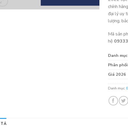
chính hãn
đại lý uy 
lượng, bả
Mã sản p
hệ
0933
Danh mục
Phân phối
Giá 2026
Danh mục:
 TẢ