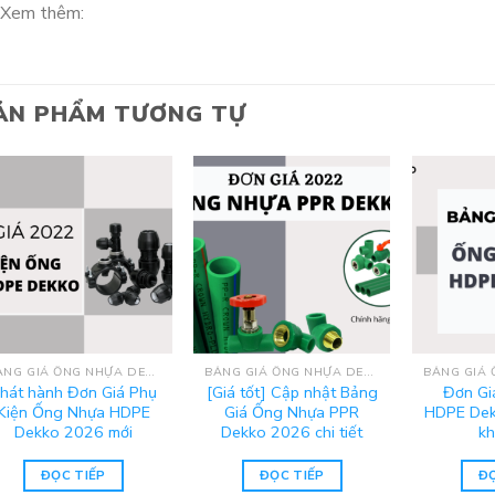
Xem thêm:
ẢN PHẨM TƯƠNG TỰ
BẢNG GIÁ ỐNG NHỰA DEKKO 2025
BẢNG GIÁ ỐNG NHỰA DEKKO 2025
hát hành Đơn Giá Phụ
[Giá tốt] Cập nhật Bảng
Đơn Gi
Kiện Ống Nhựa HDPE
Giá Ống Nhựa PPR
HDPE Dek
Dekko 2026 mới
Dekko 2026 chi tiết
kh
ĐỌC TIẾP
ĐỌC TIẾP
ĐỌ