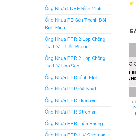
Ống Nhựa LDPE Bình Minh
Ống Nhựa PE Gân Thành Đôi
Bình Minh
S
Ống Nhựa PPR 2 Lớp Chống
Tia UV - Tiền Phong
Ống Nhựa PPR 2 Lớp Chống
Tia UV Hoa Sen
Ống Nhựa PPR Bình Minh
Ống Nhựa PPR Đệ Nhất
Ống Nhựa PPR Hoa Sen
BẢNG GIÁ ỐNG NHỰA DEKKO 2025
BẢNG GIÁ ỐNG NHỰA DEKKO 2025
Tổng hợp Đơn Giá Phụ
[Mới nhất] Cập nhật Giá
P
Ống Nhựa PPR Stroman
Kiện Ống Nhựa PPR
Ống Nhựa uPVC Dekko
Dekko 2026 chi tiết
2026
Ống Nhựa PPR Tiền Phong
ĐỌC TIẾP
ĐỌC TIẾP
Ống Nhựa PPR-UV Stroman