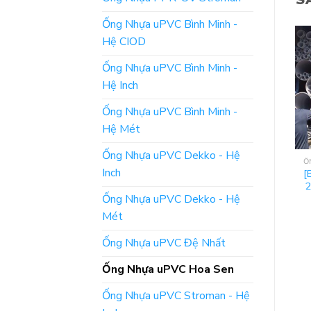
Ống Nhựa uPVC Bình Minh -
Hệ CIOD
Ống Nhựa uPVC Bình Minh -
Hệ Inch
Ống Nhựa uPVC Bình Minh -
Hệ Mét
Ống Nhựa uPVC Dekko - Hệ
ỐNG NHỰA UPVC HOA SEN
ỐNG NHỰA UPVC HOA SEN
Ố
Inch
[Báo Giá] Ống Phi 110
[Giá Niêm Yết] Ống
[
– Nhựa uPVC Hoa Sen
Nước Phi 280 – Nhựa
Ống Nhựa uPVC Dekko - Hệ
uPVC Hoa Sen
ĐỌC TIẾP
Mét
ĐỌC TIẾP
Ống Nhựa uPVC Đệ Nhất
Ống Nhựa uPVC Hoa Sen
Ống Nhựa uPVC Stroman - Hệ