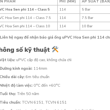
ẢN PHẨM
PHI (MM)
ÁP SUẤT (BAR
VC Hoa Sen phi 114 – Class 5
114
5 Bar
VC Hoa Sen phi 114 – Class 7.5
114
7.5 Bar
VC Hoa Sen phi 114 – Class 10
114
10 Bar
Liên hệ ngay để nhận báo giá ống uPVC Hoa Sen phi 114 chí
hông số kỹ thuật
Vật liệu:
uPVC cấp độ cao, không chứa chì
Đường kính ngoài:
114mm
Chiều dài cây:
6m tiêu chuẩn
Nhiệt độ làm việc:
0°C đến +60°C
Tuổi thọ:
Trên 50 năm
Tiêu chuẩn:
TCVN 6151, TCVN 6151