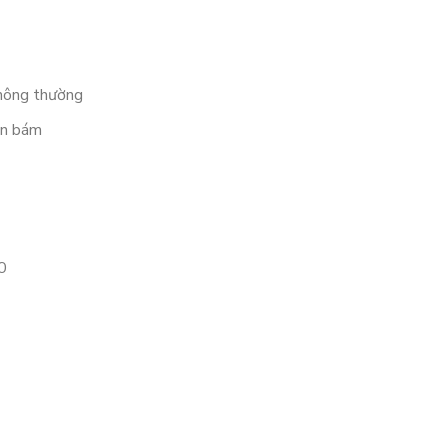
thông thường
ặn bám
0
 0