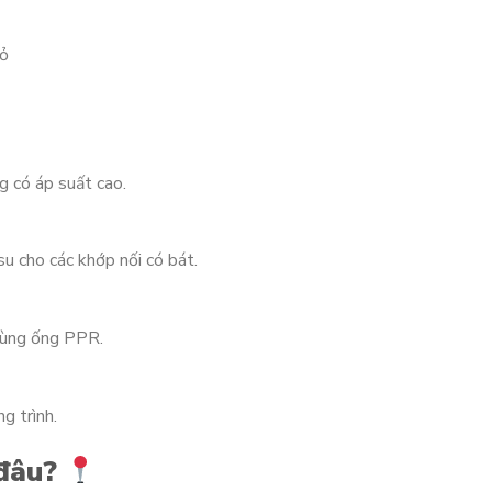
hỏ
g có áp suất cao.
 cho các khớp nối có bát.
dùng ống PPR.
g trình.
 đâu?