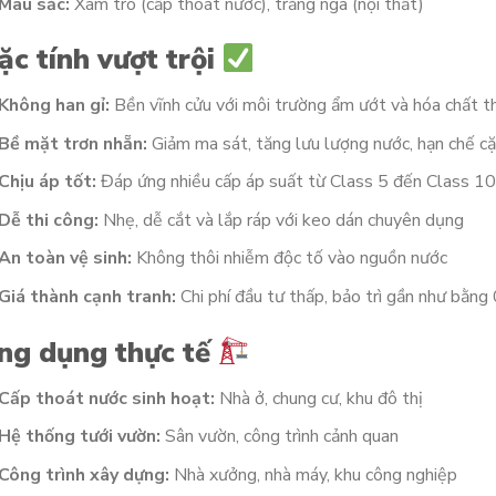
Màu sắc:
Xám tro (cấp thoát nước), trắng ngà (nội thất)
ặc tính vượt trội
Không han gỉ:
Bền vĩnh cửu với môi trường ẩm ướt và hóa chất 
Bề mặt trơn nhẵn:
Giảm ma sát, tăng lưu lượng nước, hạn chế c
Chịu áp tốt:
Đáp ứng nhiều cấp áp suất từ Class 5 đến Class 1
Dễ thi công:
Nhẹ, dễ cắt và lắp ráp với keo dán chuyên dụng
An toàn vệ sinh:
Không thôi nhiễm độc tố vào nguồn nước
Giá thành cạnh tranh:
Chi phí đầu tư thấp, bảo trì gần như bằng
ng dụng thực tế
Cấp thoát nước sinh hoạt:
Nhà ở, chung cư, khu đô thị
Hệ thống tưới vườn:
Sân vườn, công trình cảnh quan
Công trình xây dựng:
Nhà xưởng, nhà máy, khu công nghiệp