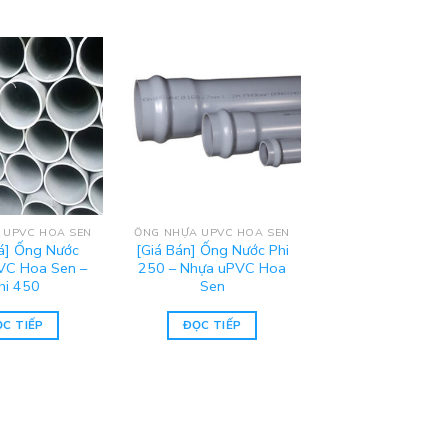
 UPVC HOA SEN
ỐNG NHỰA UPVC HOA SEN
á] Ống Nước
[Giá Bán] Ống Nước Phi
VC Hoa Sen –
250 – Nhựa uPVC Hoa
hi 450
Sen
C TIẾP
ĐỌC TIẾP