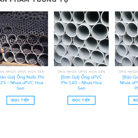
NG NHỰA UPVC HOA SEN
ỐNG NHỰA UPVC HOA SEN
ỐNG NHỰA
Báo Giá] Ống Nước Phi
[Đơn Giá] Ống uPVC
[Báo Gi
225 – Nhựa uPVC Hoa
Phi 140 – Nhựa Hoa
Nhựa uP
Sen
Sen
P
ĐỌC TIẾP
ĐỌC TIẾP
ĐỌ