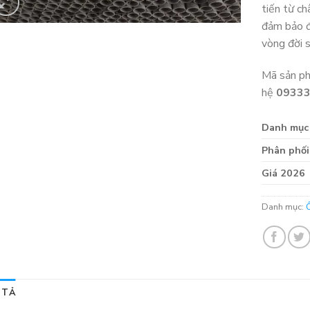
tiến từ c
đảm bảo đ
vòng đời 
Mã sản p
hệ
0933
Danh mục
Phân phối
Giá 2026
Danh mục:
 TẢ