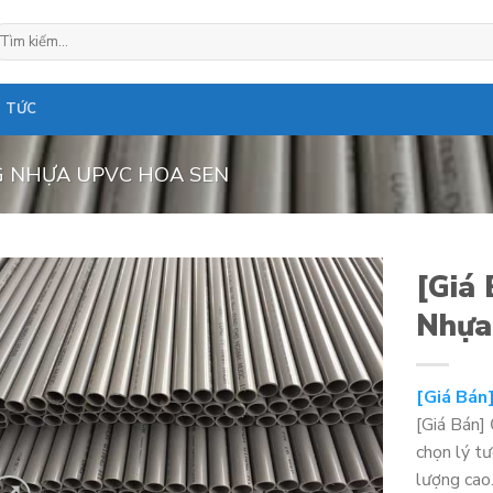
ìm
ếm:
N TỨC
 NHỰA UPVC HOA SEN
[Giá 
Nhựa
[Giá Bán
[Giá Bán]
chọn lý t
lượng cao