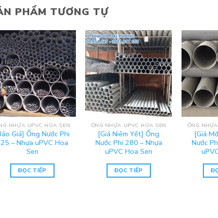
ẢN PHẨM TƯƠNG TỰ
NG NHỰA UPVC HOA SEN
ỐNG NHỰA UPVC HOA SEN
ỐNG NHỰA
Báo Giá] Ống Nước Phi
[Giá Niêm Yết] Ống
[Giá M
225 – Nhựa uPVC Hoa
Nước Phi 280 – Nhựa
Nước Ph
Sen
uPVC Hoa Sen
uPVC
ĐỌC TIẾP
ĐỌC TIẾP
ĐỌ