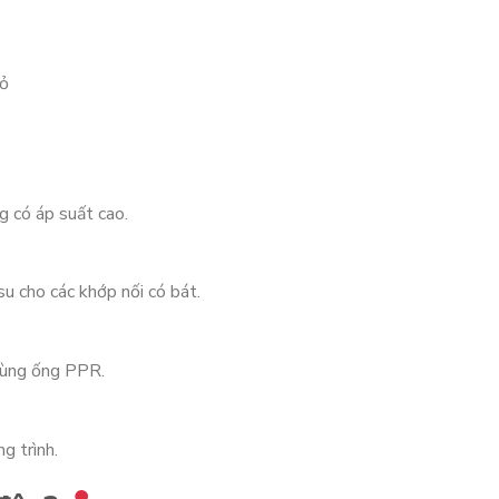
hỏ
g có áp suất cao.
 cho các khớp nối có bát.
dùng ống PPR.
g trình.