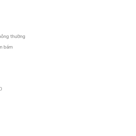
thông thường
ặn bám
0
 0