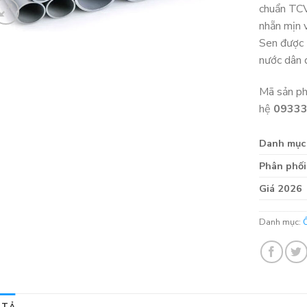
chuẩn TC
nhẵn mịn 
Sen được 
nước dân 
Mã sản p
hệ
0933
Danh mục
Phân phối
Giá 2026
Danh mục:
 TẢ