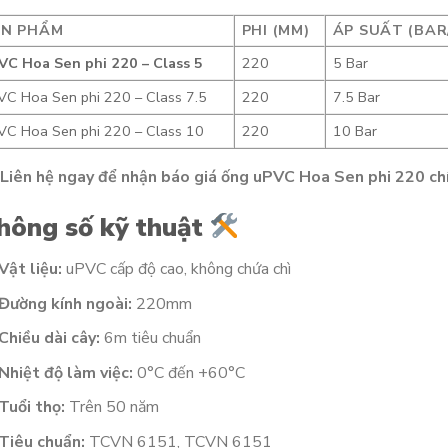
ẢN PHẨM
PHI (MM)
ÁP SUẤT (BAR
VC Hoa Sen phi 220 – Class 5
220
5 Bar
VC Hoa Sen phi 220 – Class 7.5
220
7.5 Bar
VC Hoa Sen phi 220 – Class 10
220
10 Bar
Liên hệ ngay để nhận báo giá ống uPVC Hoa Sen phi 220 chí
hông số kỹ thuật
Vật liệu:
uPVC cấp độ cao, không chứa chì
Đường kính ngoài:
220mm
Chiều dài cây:
6m tiêu chuẩn
Nhiệt độ làm việc:
0°C đến +60°C
Tuổi thọ:
Trên 50 năm
Tiêu chuẩn:
TCVN 6151, TCVN 6151