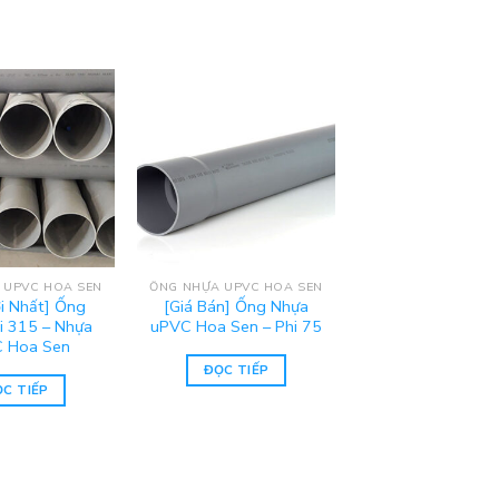
 UPVC HOA SEN
ỐNG NHỰA UPVC HOA SEN
ới Nhất] Ống
[Giá Bán] Ống Nhựa
i 315 – Nhựa
uPVC Hoa Sen – Phi 75
 Hoa Sen
ĐỌC TIẾP
C TIẾP