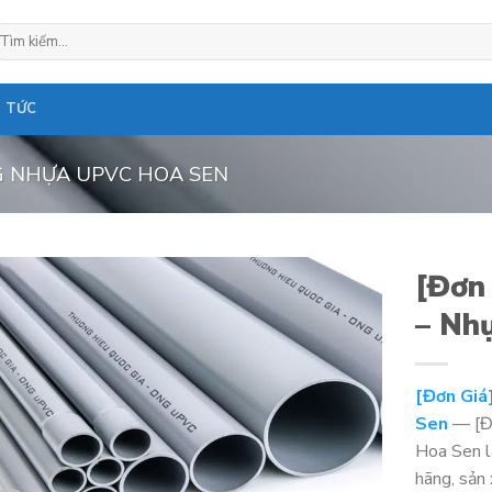
ìm
ếm:
N TỨC
 NHỰA UPVC HOA SEN
[Đơn
– Nh
[Đơn Giá
Sen
— [Đ
Hoa Sen l
hãng, sản 