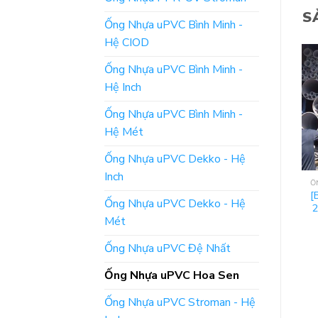
S
Ống Nhựa uPVC Bình Minh -
Hệ CIOD
Ống Nhựa uPVC Bình Minh -
Hệ Inch
Ống Nhựa uPVC Bình Minh -
Hệ Mét
Ống Nhựa uPVC Dekko - Hệ
Inch
ỐNG NHỰA UPVC HOA SEN
ỐNG NHỰA UPVC HOA SEN
Ố
[Bảng Giá] Ống uPVC
[Giá Niêm Yết] Ống
[
Ống Nhựa uPVC Dekko - Hệ
Phi 130 – Nhựa Hoa
Nước Nhựa uPVC Hoa
Mét
Sen
Sen – Phi 560
Ống Nhựa uPVC Đệ Nhất
ĐỌC TIẾP
ĐỌC TIẾP
Ống Nhựa uPVC Hoa Sen
Ống Nhựa uPVC Stroman - Hệ