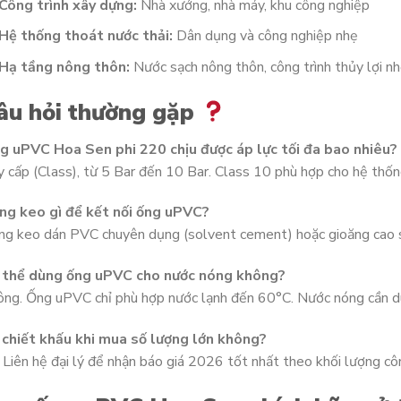
Công trình xây dựng:
Nhà xưởng, nhà máy, khu công nghiệp
Hệ thống thoát nước thải:
Dân dụng và công nghiệp nhẹ
Hạ tầng nông thôn:
Nước sạch nông thôn, công trình thủy lợi n
âu hỏi thường gặp
g uPVC Hoa Sen phi 220 chịu được áp lực tối đa bao nhiêu?
 cấp (Class), từ 5 Bar đến 10 Bar. Class 10 phù hợp cho hệ thốn
ng keo gì để kết nối ống uPVC?
g keo dán PVC chuyên dụng (solvent cement) hoặc gioăng cao su
 thể dùng ống uPVC cho nước nóng không?
ông. Ống uPVC chỉ phù hợp nước lạnh đến 60°C. Nước nóng cần 
 chiết khấu khi mua số lượng lớn không?
 Liên hệ đại lý để nhận báo giá 2026 tốt nhất theo khối lượng côn