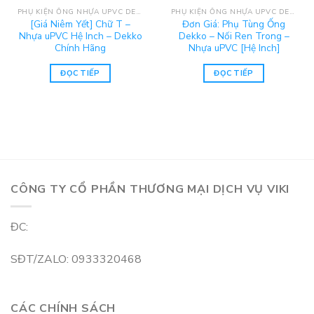
PHỤ KIỆN ỐNG NHỰA UPVC DEKKO
PHỤ KIỆN ỐNG NHỰA UPVC DEKKO
[Giá Niêm Yết] Chữ T –
Đơn Giá: Phụ Tùng Ống
Nhựa uPVC Hệ Inch – Dekko
Dekko – Nối Ren Trong –
Chính Hãng
Nhựa uPVC [Hệ Inch]
ĐỌC TIẾP
ĐỌC TIẾP
CÔNG TY CỔ PHẦN THƯƠNG MẠI DỊCH VỤ VIKI
ĐC:
SĐT/ZALO: 0933320468
CÁC CHÍNH SÁCH