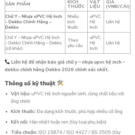
KÍCH
VẬT
GIÁ
SẢN PHẨM
THƯỚC
LIỆU
(VNĐ/CÁI)
Chữ Y – Nhựa uPVC Hệ Inch
Nhiều
uPVC
– Dekko Chính Hãng –
kích
Hệ
Liên hệ
Dekko
thước
Inch
Chữ Y – Nhựa uPVC Hệ Inch
uPVC
Theo
– Dekko Chính Hãng – Dekko
Hệ
Liên hệ
yêu cầu
(cỡ khác)
Inch
Liên hệ để nhận báo giá chữ y – nhựa upvc hệ inch –
dekko chính hãng Dekko 2026 chính xác nhất.
Thông số kỹ thuật
Vật liệu:
uPVC Hệ Inch nguyên sinh, cùng chất liệu với
ống chính
Kích thước:
Đa dạng kích thước, phù hợp nhiều cỡ ống
Kết nối:
Hàn nhiệt hoặc ren (tùy loại phụ kiện)
Tiêu chuẩn:
ISO 15874 / ISO 4427 / BS 3505 (tùy