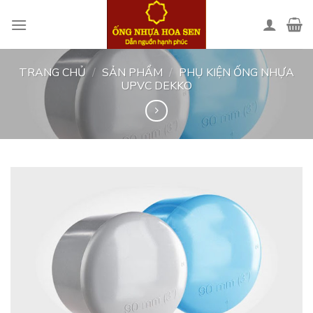
Skip
to
content
TRANG CHỦ
/
SẢN PHẨM
/
PHỤ KIỆN ỐNG NHỰA
UPVC DEKKO