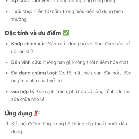
Áp suất làm việc:
Tương đương ống cùng dòng
Tuổi thọ:
Trên 50 năm trong điều kiện sử dụng bình
thường
Đặc tính và ưu điểm
Khớp chính xác:
Sản xuất đồng bộ với ống, đảm bảo kết
nối kín khít
Bền vĩnh cửu:
Không han gỉ, không thôi nhiễm hóa chất
Đa dạng chủng loại:
Co, tê, mặt bích, van, đầu nối… đáp
ứng mọi nhu cầu thiết kế
Giá hợp lý:
Giá cạnh tranh, phù hợp cả công trình lớn lẫn
sửa chữa nhỏ lẻ
Ứng dụng
Kết nối đường ống trong hệ thống cấp thoát nước dân
dụng