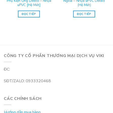
Phụ Kiện Ống Dekko – Nhựa
Ngoài – Nhựa uPVC Dekko
uPVC [Hệ Mét]
(Hệ Mét)
ĐỌC TIẾP
ĐỌC TIẾP
CÔNG TY CỔ PHẦN THƯƠNG MẠI DỊCH VỤ VIKI
ĐC:
SĐT/ZALO: 0933320468
CÁC CHÍNH SÁCH
Hướng dẫn mua hàng