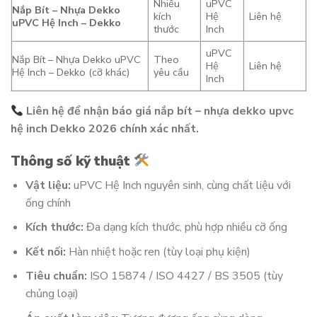
Nhiều
uPVC
Nắp Bít – Nhựa Dekko
kích
Hệ
Liên hệ
uPVC Hệ Inch – Dekko
thước
Inch
uPVC
Nắp Bít – Nhựa Dekko uPVC
Theo
Hệ
Liên hệ
Hệ Inch – Dekko (cỡ khác)
yêu cầu
Inch
Liên hệ để nhận báo giá nắp bít – nhựa dekko upvc
hệ inch Dekko 2026 chính xác nhất.
Thông số kỹ thuật
Vật liệu:
uPVC Hệ Inch nguyên sinh, cùng chất liệu với
ống chính
Kích thước:
Đa dạng kích thước, phù hợp nhiều cỡ ống
Kết nối:
Hàn nhiệt hoặc ren (tùy loại phụ kiện)
Tiêu chuẩn:
ISO 15874 / ISO 4427 / BS 3505 (tùy
chủng loại)