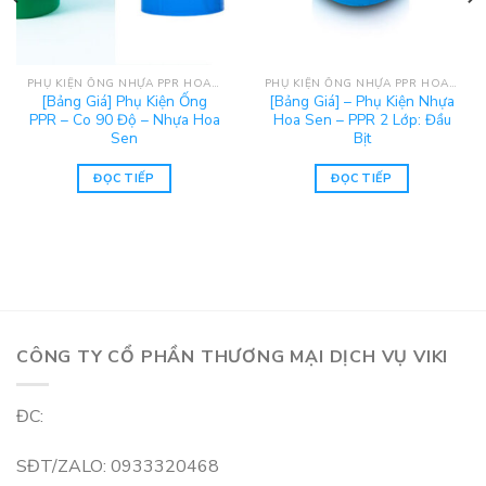
PHỤ KIỆN ỐNG NHỰA PPR HOA SEN
PHỤ KIỆN ỐNG NHỰA PPR HOA SEN
[Bảng Giá] Phụ Kiện Ống
[Bảng Giá] – Phụ Kiện Nhựa
PPR – Co 90 Độ – Nhựa Hoa
Hoa Sen – PPR 2 Lớp: Đầu
Sen
Bịt
ĐỌC TIẾP
ĐỌC TIẾP
CÔNG TY CỔ PHẦN THƯƠNG MẠI DỊCH VỤ VIKI
ĐC:
SĐT/ZALO: 0933320468