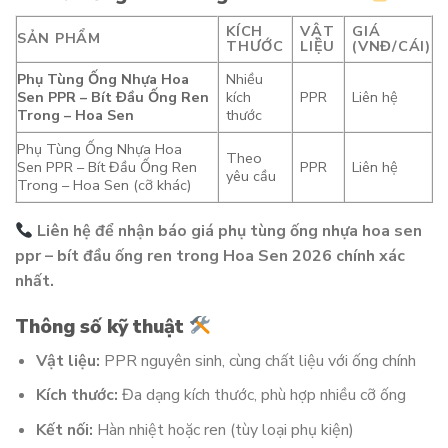
KÍCH
VẬT
GIÁ
SẢN PHẨM
THƯỚC
LIỆU
(VNĐ/CÁI)
Phụ Tùng Ống Nhựa Hoa
Nhiều
Sen PPR – Bít Đầu Ống Ren
kích
PPR
Liên hệ
Trong – Hoa Sen
thước
Phụ Tùng Ống Nhựa Hoa
Theo
Sen PPR – Bít Đầu Ống Ren
PPR
Liên hệ
yêu cầu
Trong – Hoa Sen (cỡ khác)
Liên hệ để nhận báo giá phụ tùng ống nhựa hoa sen
ppr – bít đầu ống ren trong Hoa Sen 2026 chính xác
nhất.
Thông số kỹ thuật
Vật liệu:
PPR nguyên sinh, cùng chất liệu với ống chính
Kích thước:
Đa dạng kích thước, phù hợp nhiều cỡ ống
Kết nối:
Hàn nhiệt hoặc ren (tùy loại phụ kiện)