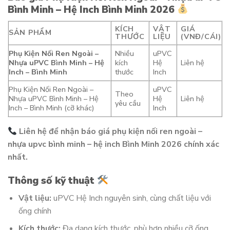
Bình Minh – Hệ Inch Bình Minh 2026
KÍCH
VẬT
GIÁ
SẢN PHẨM
THƯỚC
LIỆU
(VNĐ/CÁI)
Phụ Kiện Nối Ren Ngoài –
Nhiều
uPVC
Nhựa uPVC Bình Minh – Hệ
kích
Hệ
Liên hệ
Inch – Bình Minh
thước
Inch
Phụ Kiện Nối Ren Ngoài –
uPVC
Theo
Nhựa uPVC Bình Minh – Hệ
Hệ
Liên hệ
yêu cầu
Inch – Bình Minh (cỡ khác)
Inch
Liên hệ để nhận báo giá phụ kiện nối ren ngoài –
nhựa upvc bình minh – hệ inch Bình Minh 2026 chính xác
nhất.
Thông số kỹ thuật
Vật liệu:
uPVC Hệ Inch nguyên sinh, cùng chất liệu với
ống chính
Kích thước:
Đa dạng kích thước, phù hợp nhiều cỡ ống