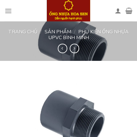
Skip
to
content
TRANG CHỦ
/
SẢN PHẨM
/
PHỤ KIỆN ỐNG NHỰA
UPVC BÌNH MINH