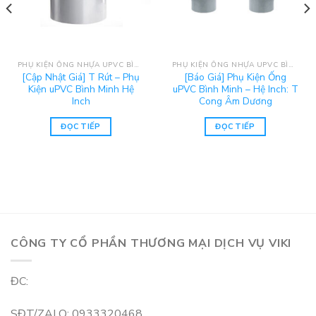
PHỤ KIỆN ỐNG NHỰA UPVC BÌNH MINH
PHỤ KIỆN ỐNG NHỰA UPVC BÌNH MINH
[Cập Nhật Giá] T Rút – Phụ
[Báo Giá] Phụ Kiện Ống
Kiện uPVC Bình Minh Hệ
uPVC Bình Minh – Hệ Inch: T
Inch
Cong Âm Dương
ĐỌC TIẾP
ĐỌC TIẾP
CÔNG TY CỔ PHẦN THƯƠNG MẠI DỊCH VỤ VIKI
ĐC:
SĐT/ZALO: 0933320468