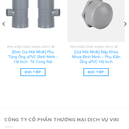
PHỤ KIỆN ỐNG NHỰA UPVC BÌNH MINH
PHỤ KIỆN ỐNG NHỰA UPVC BÌNH MINH
[Đơn Giá Mới Nhất] Phụ
[Giá Mới Nhất] Nắp Khóa
Tùng Ống uPVC Bình Minh –
Nhựa Bình Minh – Phụ Kiện
Hệ Inch: Tê Cong Rút
Ống uPVC Hệ Inch
ĐỌC TIẾP
ĐỌC TIẾP
CÔNG TY CỔ PHẦN THƯƠNG MẠI DỊCH VỤ VIKI