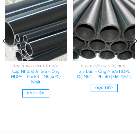
ỐNG NHỰA HDPE ĐỆ NHẤT
ỐNG NHỰA HDPE ĐỆ NHẤT
Cập Nhật Đơn Giá – Ống
Giá Bán – Ống Nhựa HDPE
HDPE – Phi 63 – Nhựa Đệ
Đệ Nhất – Phi 40 [Mới Nhất]
Nhất
ĐỌC TIẾP
ĐỌC TIẾP