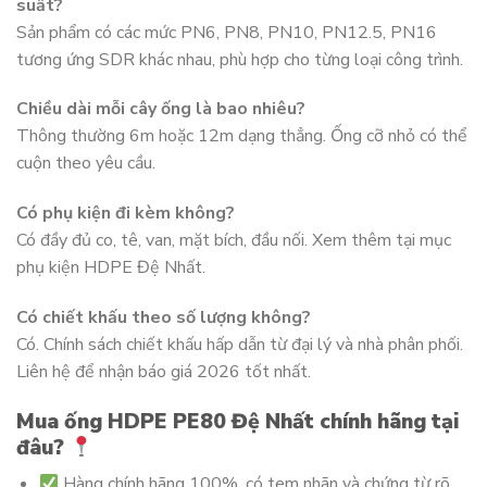
suất?
Sản phẩm có các mức PN6, PN8, PN10, PN12.5, PN16
tương ứng SDR khác nhau, phù hợp cho từng loại công trình.
Chiều dài mỗi cây ống là bao nhiêu?
Thông thường 6m hoặc 12m dạng thẳng. Ống cỡ nhỏ có thể
cuộn theo yêu cầu.
Có phụ kiện đi kèm không?
Có đầy đủ co, tê, van, mặt bích, đầu nối. Xem thêm tại mục
phụ kiện HDPE Đệ Nhất.
Có chiết khấu theo số lượng không?
Có. Chính sách chiết khấu hấp dẫn từ đại lý và nhà phân phối.
Liên hệ để nhận báo giá 2026 tốt nhất.
Mua ống HDPE PE80 Đệ Nhất chính hãng tại
đâu?
Hàng chính hãng 100%, có tem nhãn và chứng từ rõ