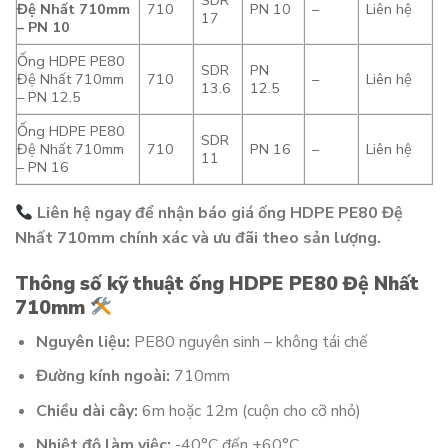
SDR
Đệ Nhất 710mm
710
PN 10
–
Liên hệ
17
– PN 10
Ống HDPE PE80
SDR
PN
Đệ Nhất 710mm
710
–
Liên hệ
13.6
12.5
– PN 12.5
Ống HDPE PE80
SDR
Đệ Nhất 710mm
710
PN 16
–
Liên hệ
11
– PN 16
Liên hệ ngay để nhận báo giá ống HDPE PE80 Đệ
Nhất 710mm chính xác và ưu đãi theo sản lượng.
Thông số kỹ thuật ống HDPE PE80 Đệ Nhất
710mm
Nguyên liệu:
PE80 nguyên sinh – không tái chế
Đường kính ngoài:
710mm
Chiều dài cây:
6m hoặc 12m (cuộn cho cỡ nhỏ)
Nhiệt độ làm việc:
-40°C đến +60°C