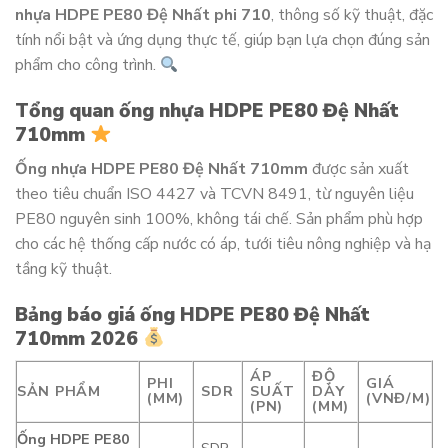
nhựa HDPE PE80 Đệ Nhất phi 710
, thông số kỹ thuật, đặc
tính nổi bật và ứng dụng thực tế, giúp bạn lựa chọn đúng sản
phẩm cho công trình.
Tổng quan ống nhựa HDPE PE80 Đệ Nhất
710mm
Ống nhựa HDPE PE80 Đệ Nhất 710mm
được sản xuất
theo tiêu chuẩn ISO 4427 và TCVN 8491, từ nguyên liệu
PE80 nguyên sinh 100%, không tái chế. Sản phẩm phù hợp
cho các hệ thống cấp nước có áp, tưới tiêu nông nghiệp và hạ
tầng kỹ thuật.
Bảng báo giá ống HDPE PE80 Đệ Nhất
710mm 2026
ÁP
ĐỘ
PHI
GIÁ
SẢN PHẨM
SDR
SUẤT
DÀY
(MM)
(VNĐ/M)
(PN)
(MM)
Ống HDPE PE80