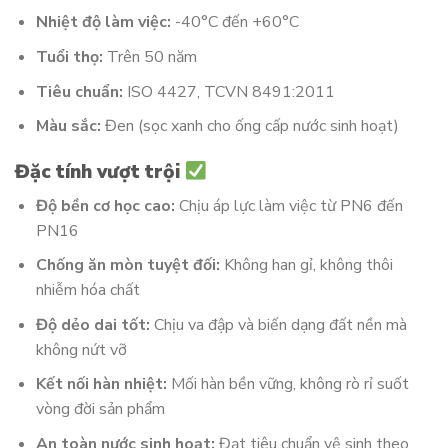
Nhiệt độ làm việc:
-40°C đến +60°C
Tuổi thọ:
Trên 50 năm
Tiêu chuẩn:
ISO 4427, TCVN 8491:2011
Màu sắc:
Đen (sọc xanh cho ống cấp nước sinh hoạt)
Đặc tính vượt trội
Độ bền cơ học cao:
Chịu áp lực làm việc từ PN6 đến
PN16
Chống ăn mòn tuyệt đối:
Không han gỉ, không thôi
nhiễm hóa chất
Độ dẻo dai tốt:
Chịu va đập và biến dạng đất nền mà
không nứt vỡ
Kết nối hàn nhiệt:
Mối hàn bền vững, không rò rỉ suốt
vòng đời sản phẩm
An toàn nước sinh hoạt:
Đạt tiêu chuẩn vệ sinh theo