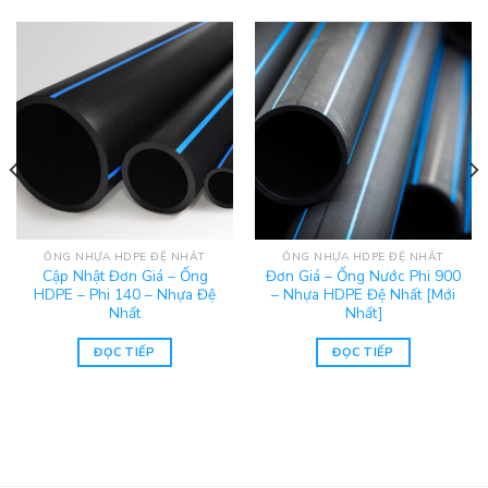
ỐNG NHỰA HDPE ĐỆ NHẤT
ỐNG NHỰA HDPE ĐỆ NHẤT
Cập Nhật Đơn Giá – Ống
Đơn Giá – Ống Nước Phi 900
HDPE – Phi 140 – Nhựa Đệ
– Nhựa HDPE Đệ Nhất [Mới
Nhất
Nhất]
ĐỌC TIẾP
ĐỌC TIẾP