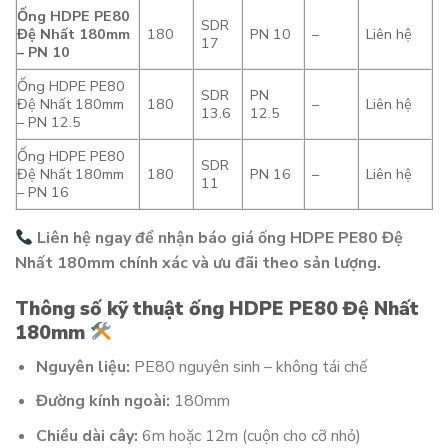
Ống HDPE PE80
SDR
Đệ Nhất 180mm
180
PN 10
–
Liên hệ
17
– PN 10
Ống HDPE PE80
SDR
PN
Đệ Nhất 180mm
180
–
Liên hệ
13.6
12.5
– PN 12.5
Ống HDPE PE80
SDR
Đệ Nhất 180mm
180
PN 16
–
Liên hệ
11
– PN 16
Liên hệ ngay để nhận báo giá ống HDPE PE80 Đệ
Nhất 180mm chính xác và ưu đãi theo sản lượng.
Thông số kỹ thuật ống HDPE PE80 Đệ Nhất
180mm
Nguyên liệu:
PE80 nguyên sinh – không tái chế
Đường kính ngoài:
180mm
Chiều dài cây:
6m hoặc 12m (cuộn cho cỡ nhỏ)