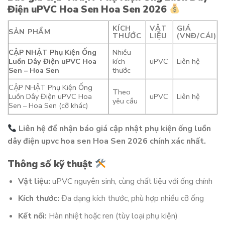
Điện uPVC Hoa Sen Hoa Sen 2026
KÍCH
VẬT
GIÁ
SẢN PHẨM
THƯỚC
LIỆU
(VNĐ/CÁI)
CẬP NHẬT Phụ Kiện Ống
Nhiều
Luồn Dây Điện uPVC Hoa
kích
uPVC
Liên hệ
Sen – Hoa Sen
thước
CẬP NHẬT Phụ Kiện Ống
Theo
Luồn Dây Điện uPVC Hoa
uPVC
Liên hệ
yêu cầu
Sen – Hoa Sen (cỡ khác)
Liên hệ để nhận báo giá cập nhật phụ kiện ống luồn
dây điện upvc hoa sen Hoa Sen 2026 chính xác nhất.
Thông số kỹ thuật
Vật liệu:
uPVC nguyên sinh, cùng chất liệu với ống chính
Kích thước:
Đa dạng kích thước, phù hợp nhiều cỡ ống
Kết nối:
Hàn nhiệt hoặc ren (tùy loại phụ kiện)