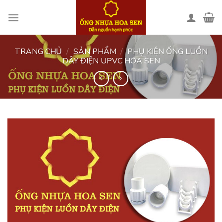
Skip
to
content
TRANG CHỦ
/
SẢN PHẨM
/
PHỤ KIỆN ỐNG LUỒN
DÂY ĐIỆN UPVC HOA SEN