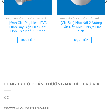
PHỤ KIỆN ỐNG LUỒN DÂY ĐIỆN UPVC HOA SEN
PHỤ KIỆN ỐNG LUỒN DÂY ĐIỆN UPVC HOA SEN
[Đơn Giá] Phụ Kiện uPVC
[Giá Bán] Hộp Nối 2 Đường
Luồn Dây Điện Hoa Sen:
Luồn Dây Điện – Nhựa Hoa
Hộp Chia Ngả 3 Đường
Sen
ĐỌC TIẾP
ĐỌC TIẾP
CÔNG TY CỔ PHẦN THƯƠNG MẠI DỊCH VỤ VIKI
ĐC:
SĐT/ZALO: 0933320468