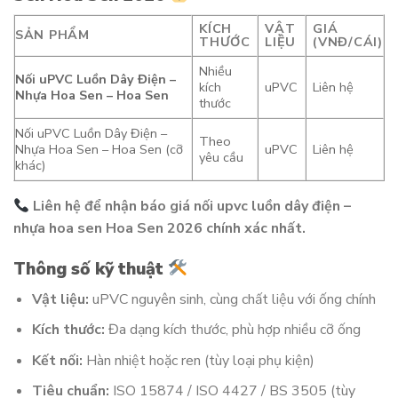
KÍCH
VẬT
GIÁ
SẢN PHẨM
THƯỚC
LIỆU
(VNĐ/CÁI)
Nhiều
Nối uPVC Luồn Dây Điện –
kích
uPVC
Liên hệ
Nhựa Hoa Sen – Hoa Sen
thước
Nối uPVC Luồn Dây Điện –
Theo
Nhựa Hoa Sen – Hoa Sen (cỡ
uPVC
Liên hệ
yêu cầu
khác)
Liên hệ để nhận báo giá nối upvc luồn dây điện –
nhựa hoa sen Hoa Sen 2026 chính xác nhất.
Thông số kỹ thuật
Vật liệu:
uPVC nguyên sinh, cùng chất liệu với ống chính
Kích thước:
Đa dạng kích thước, phù hợp nhiều cỡ ống
Kết nối:
Hàn nhiệt hoặc ren (tùy loại phụ kiện)
Tiêu chuẩn:
ISO 15874 / ISO 4427 / BS 3505 (tùy