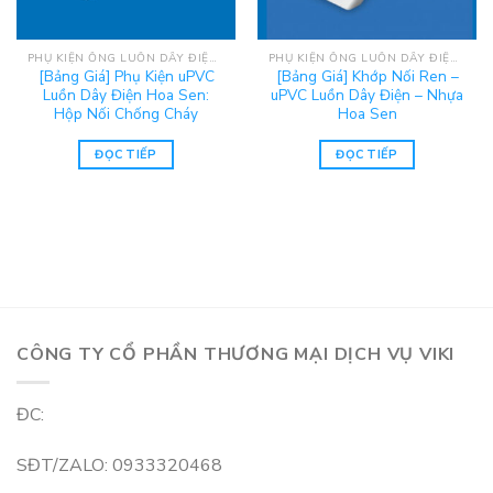
PHỤ KIỆN ỐNG LUỒN DÂY ĐIỆN UPVC HOA SEN
PHỤ KIỆN ỐNG LUỒN DÂY ĐIỆN UPVC HOA SEN
[Bảng Giá] Phụ Kiện uPVC
[Bảng Giá] Khớp Nối Ren –
Luồn Dây Điện Hoa Sen:
uPVC Luồn Dây Điện – Nhựa
Hộp Nối Chống Cháy
Hoa Sen
ĐỌC TIẾP
ĐỌC TIẾP
CÔNG TY CỔ PHẦN THƯƠNG MẠI DỊCH VỤ VIKI
ĐC:
SĐT/ZALO: 0933320468