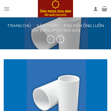
Skip
to
content
TRANG CHỦ
/
SẢN PHẨM
/
PHỤ KIỆN ỐNG LUỒN
DÂY ĐIỆN UPVC HOA SEN