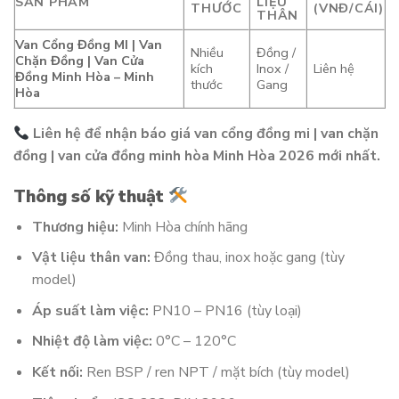
SẢN PHẨM
LIỆU
THƯỚC
(VNĐ/CÁI)
THÂN
Van Cổng Đồng MI | Van
Nhiều
Đồng /
Chặn Đồng | Van Cửa
kích
Inox /
Liên hệ
Đồng Minh Hòa – Minh
thước
Gang
Hòa
Liên hệ để nhận báo giá van cổng đồng mi | van chặn
đồng | van cửa đồng minh hòa Minh Hòa 2026 mới nhất.
Thông số kỹ thuật
Thương hiệu:
Minh Hòa chính hãng
Vật liệu thân van:
Đồng thau, inox hoặc gang (tùy
model)
Áp suất làm việc:
PN10 – PN16 (tùy loại)
Nhiệt độ làm việc:
0°C – 120°C
Kết nối:
Ren BSP / ren NPT / mặt bích (tùy model)