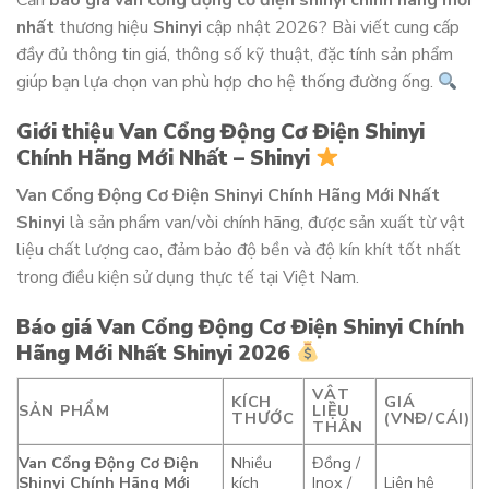
Cần
báo giá van cổng động cơ điện shinyi chính hãng mới
nhất
thương hiệu
Shinyi
cập nhật 2026? Bài viết cung cấp
đầy đủ thông tin giá, thông số kỹ thuật, đặc tính sản phẩm
giúp bạn lựa chọn van phù hợp cho hệ thống đường ống.
Giới thiệu Van Cổng Động Cơ Điện Shinyi
Chính Hãng Mới Nhất – Shinyi
Van Cổng Động Cơ Điện Shinyi Chính Hãng Mới Nhất
Shinyi
là sản phẩm van/vòi chính hãng, được sản xuất từ vật
liệu chất lượng cao, đảm bảo độ bền và độ kín khít tốt nhất
trong điều kiện sử dụng thực tế tại Việt Nam.
Báo giá Van Cổng Động Cơ Điện Shinyi Chính
Hãng Mới Nhất Shinyi 2026
VẬT
KÍCH
GIÁ
SẢN PHẨM
LIỆU
THƯỚC
(VNĐ/CÁI)
THÂN
Van Cổng Động Cơ Điện
Nhiều
Đồng /
Shinyi Chính Hãng Mới
kích
Inox /
Liên hệ