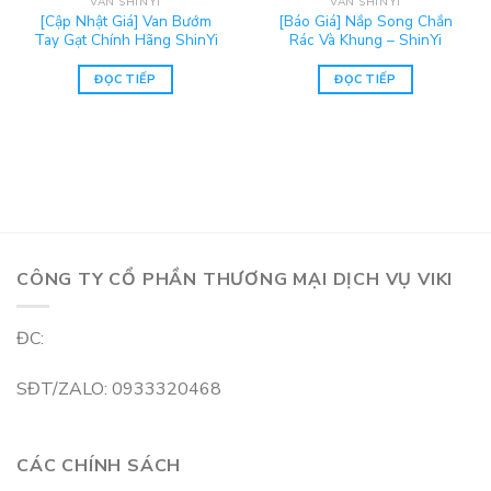
VAN SHINYI
VAN SHINYI
[Cập Nhật Giá] Van Bướm
[Báo Giá] Nắp Song Chắn
Tay Gạt Chính Hãng ShinYi
Rác Và Khung – ShinYi
ĐỌC TIẾP
ĐỌC TIẾP
CÔNG TY CỔ PHẦN THƯƠNG MẠI DỊCH VỤ VIKI
ĐC:
SĐT/ZALO: 0933320468
CÁC CHÍNH SÁCH