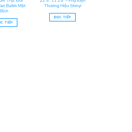
ớm Trục Đối
22.5º, 11.25º – Phụ Kiện
Van Bướm Mặt
Thương Hiệu Shinyi
Bích
ĐỌC TIẾP
C TIẾP