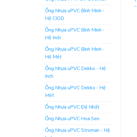
Đai Ốc – Phụ Kiện
Ngành Nước – Bù
T
Ngành Nước Shinyi
Manchon BE Hãng
–
Ống Nhựa uPVC Bình Minh -
Shinyi
Hệ CIOD
ĐỌC TIẾP
ĐỌC TIẾP
Ống Nhựa uPVC Bình Minh -
Hệ Inch
Ống Nhựa uPVC Bình Minh -
Hệ Mét
Ống Nhựa uPVC Dekko - Hệ
Inch
Ống Nhựa uPVC Dekko - Hệ
Mét
Ống Nhựa uPVC Đệ Nhất
Ống Nhựa uPVC Hoa Sen
Ống Nhựa uPVC Stroman - Hệ