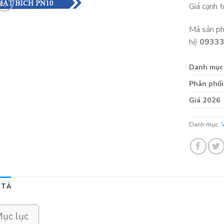
Giá cạnh 
Mã sản p
hệ
0933
Danh mục
Phân phối
Giá 2026
Danh mục:
 TẢ
ục lục