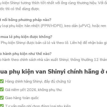
 kiện Shinyi tương thích tốt nhất với ống cùng thương hiệu. Với ố
ớc thì có thể dùng được.
t nối bằng phương pháp nào?
 loại phụ kiện: hàn nhiệt (PPR/HDPE), keo dán (uPVC), hoặc ren s
 mua lẻ phụ kiện được không?
 Phụ kiện Shinyi được bán cả lẻ và theo lô. Liên hệ để nhận báo g
o hành phụ kiện như thế nào?
 hành theo chính sách nhà sản xuất Shinyi, thông thường 12 tháng
ua phụ kiện van Shinyi chính hãng ở
Hàng chính hãng Shinyi, đầy đủ chứng từ
Giá niêm yết 2026, không phụ thu
Giao hàng toàn quốc
Tư vấn miễn phí chọn đúng loại phụ kiện