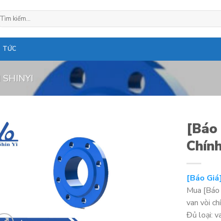
ìm
ếm:
N TỨC
 SHINYI
[Báo
Chín
[Báo Giá
Mua [Báo 
van vòi c
Đủ loại: v