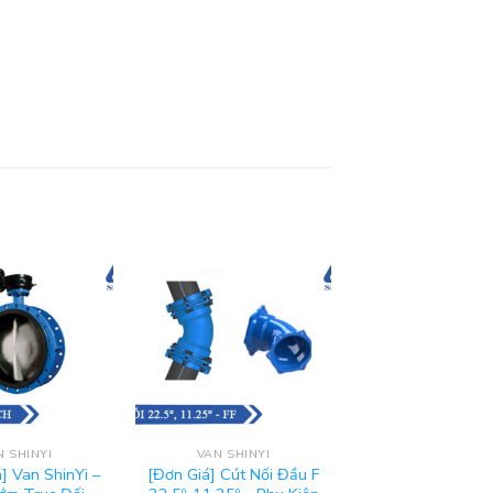
N SHINYI
VAN SHINYI
] Van ShinYi –
[Đơn Giá] Cút Nối Đầu F