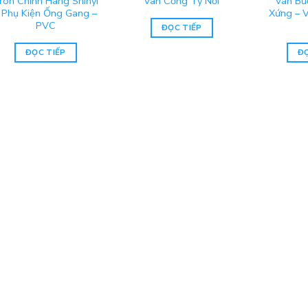
ròn Chính Hãng Shinyi
Van Cổng Ty Nổi
Van Bư
 Phụ Kiện Ống Gang –
Xứng – 
PVC
ĐỌC TIẾP
ĐỌC TIẾP
ĐỌ