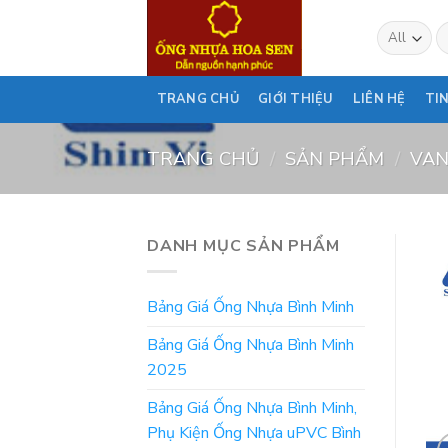
Skip
T
to
ki
content
TRANG CHỦ
GIỚI THIỆU
LIÊN HỆ
TI
TRANG CHỦ
/
SẢN PHẨM
/
VAN
DANH MỤC SẢN PHẨM
Bảng Giá Ống Nhựa Bình Minh
Bảng Giá Ống Nhựa Bình Minh
2025
Bảng Giá Ống Nhựa Bình Minh,
Phụ Kiện Ống Nhựa uPVC Bình