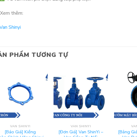
Xem thêm:
Van Shinyi
ẢN PHẨM TƯƠNG TỰ
VAN SHINYI
VAN SHINYI
VA
[Báo Giá] Kiềng
[Đơn Giá] Van ShinYi –
[Bảng Giá