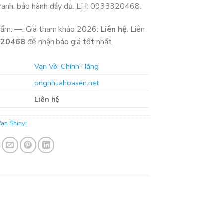
tranh, bảo hành đầy đủ. LH: 0933320468.
hẩm:
—
. Giá tham khảo 2026:
Liên hệ
. Liên
320468
để nhận báo giá tốt nhất.
Van Vòi Chính Hãng
ongnhuahoasen.net
Liên hệ
Van Shinyi