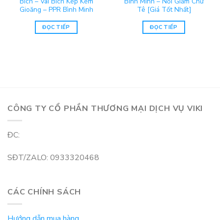
Bích – Vai Bích Kép Kèm
Bình Minh – Nối Giảm Chữ
Gioăng – PPR Bình Minh
Tê [Giá Tốt Nhất]
ĐỌC TIẾP
ĐỌC TIẾP
CÔNG TY CỔ PHẦN THƯƠNG MẠI DỊCH VỤ VIKI
ĐC:
SĐT/ZALO: 0933320468
CÁC CHÍNH SÁCH
Hướng dẫn mua hàng