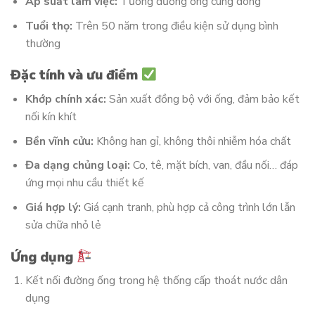
Áp suất làm việc:
Tương đương ống cùng dòng
Tuổi thọ:
Trên 50 năm trong điều kiện sử dụng bình
thường
Đặc tính và ưu điểm
Khớp chính xác:
Sản xuất đồng bộ với ống, đảm bảo kết
nối kín khít
Bền vĩnh cửu:
Không han gỉ, không thôi nhiễm hóa chất
Đa dạng chủng loại:
Co, tê, mặt bích, van, đầu nối… đáp
ứng mọi nhu cầu thiết kế
Giá hợp lý:
Giá cạnh tranh, phù hợp cả công trình lớn lẫn
sửa chữa nhỏ lẻ
Ứng dụng
Kết nối đường ống trong hệ thống cấp thoát nước dân
dụng