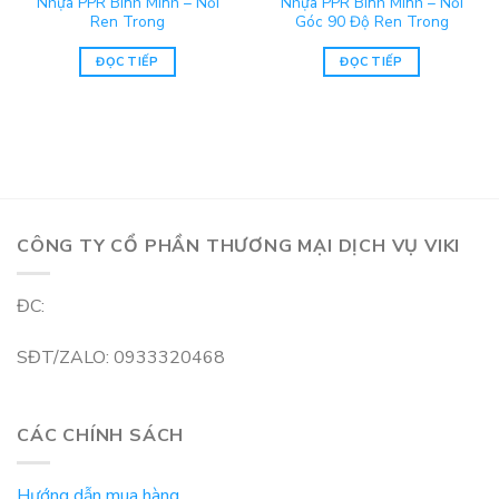
Nhựa PPR Bình Minh – Nối
Nhựa PPR Bình Minh – Nối
Ren Trong
Góc 90 Độ Ren Trong
ĐỌC TIẾP
ĐỌC TIẾP
CÔNG TY CỔ PHẦN THƯƠNG MẠI DỊCH VỤ VIKI
ĐC:
SĐT/ZALO: 0933320468
CÁC CHÍNH SÁCH
Hướng dẫn mua hàng