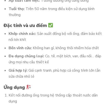
Áp suất làm việc:
Tương đương ống cùng dòng
Tuổi thọ:
Trên 50 năm trong điều kiện sử dụng bình
thường
Đặc tính và ưu điểm
Khớp chính xác:
Sản xuất đồng bộ với ống, đảm bảo kết
nối kín khít
Bền vĩnh cửu:
Không han gỉ, không thôi nhiễm hóa chất
Đa dạng chủng loại:
Co, tê, mặt bích, van, đầu nối… đáp
ứng mọi nhu cầu thiết kế
Giá hợp lý:
Giá cạnh tranh, phù hợp cả công trình lớn lẫn
sửa chữa nhỏ lẻ
Ứng dụng
Kết nối đường ống trong hệ thống cấp thoát nước dân
dụng