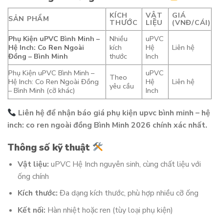
KÍCH
VẬT
GIÁ
SẢN PHẨM
THƯỚC
LIỆU
(VNĐ/CÁI)
Phụ Kiện uPVC Bình Minh –
Nhiều
uPVC
Hệ Inch: Co Ren Ngoài
kích
Hệ
Liên hệ
Đồng – Bình Minh
thước
Inch
Phụ Kiện uPVC Bình Minh –
uPVC
Theo
Hệ Inch: Co Ren Ngoài Đồng
Hệ
Liên hệ
yêu cầu
– Bình Minh (cỡ khác)
Inch
Liên hệ để nhận báo giá phụ kiện upvc bình minh – hệ
inch: co ren ngoài đồng Bình Minh 2026 chính xác nhất.
Thông số kỹ thuật
Vật liệu:
uPVC Hệ Inch nguyên sinh, cùng chất liệu với
ống chính
Kích thước:
Đa dạng kích thước, phù hợp nhiều cỡ ống
Kết nối:
Hàn nhiệt hoặc ren (tùy loại phụ kiện)