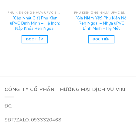
PHỤ KIỆN ỐNG NHỰA UPVC BÌNH MINH
PHỤ KIỆN ỐNG NHỰA UPVC BÌNH MINH
[Cập Nhật Giá] Phụ Kiện
[Giá Niêm Yết] Phụ Kiện Nối
uPVC Bình Minh – Hệ Inch:
Ren Ngoài – Nhựa uPVC
Nắp Khóa Ren Ngoài
Bình Minh – Hệ Mét
ĐỌC TIẾP
ĐỌC TIẾP
CÔNG TY CỔ PHẦN THƯƠNG MẠI DỊCH VỤ VIKI
ĐC:
SĐT/ZALO: 0933320468