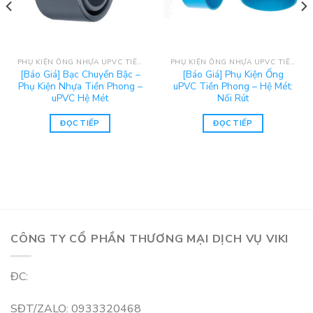
PHỤ KIỆN ỐNG NHỰA UPVC TIỀN PHONG
PHỤ KIỆN ỐNG NHỰA UPVC TIỀN PHONG
[Báo Giá] Bạc Chuyển Bậc –
[Báo Giá] Phụ Kiện Ống
Phụ Kiện Nhựa Tiền Phong –
uPVC Tiền Phong – Hệ Mét:
uPVC Hệ Mét
Nối Rút
ĐỌC TIẾP
ĐỌC TIẾP
CÔNG TY CỔ PHẦN THƯƠNG MẠI DỊCH VỤ VIKI
ĐC:
SĐT/ZALO: 0933320468