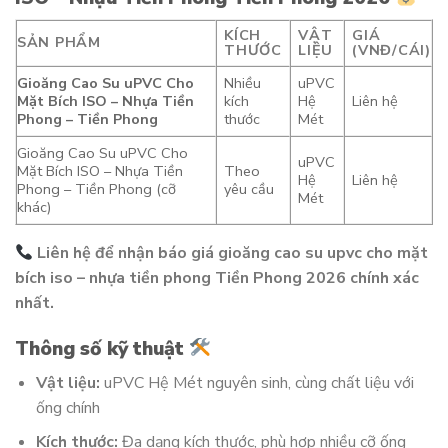
KÍCH
VẬT
GIÁ
SẢN PHẨM
THƯỚC
LIỆU
(VNĐ/CÁI)
Gioăng Cao Su uPVC Cho
Nhiều
uPVC
Mặt Bích ISO – Nhựa Tiền
kích
Hệ
Liên hệ
Phong – Tiền Phong
thước
Mét
Gioăng Cao Su uPVC Cho
uPVC
Mặt Bích ISO – Nhựa Tiền
Theo
Hệ
Liên hệ
Phong – Tiền Phong (cỡ
yêu cầu
Mét
khác)
Liên hệ để nhận báo giá gioăng cao su upvc cho mặt
bích iso – nhựa tiền phong Tiền Phong 2026 chính xác
nhất.
Thông số kỹ thuật
Vật liệu:
uPVC Hệ Mét nguyên sinh, cùng chất liệu với
ống chính
Kích thước:
Đa dạng kích thước, phù hợp nhiều cỡ ống