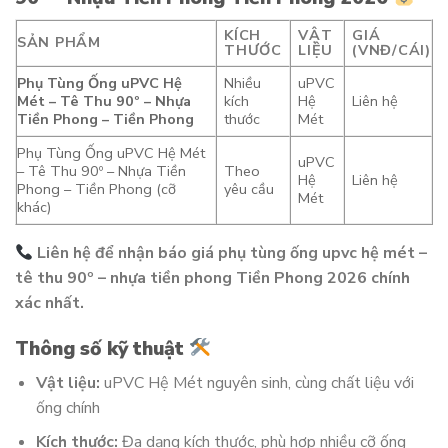
KÍCH
VẬT
GIÁ
SẢN PHẨM
THƯỚC
LIỆU
(VNĐ/CÁI)
Phụ Tùng Ống uPVC Hệ
Nhiều
uPVC
Mét – Tê Thu 90º – Nhựa
kích
Hệ
Liên hệ
Tiền Phong – Tiền Phong
thước
Mét
Phụ Tùng Ống uPVC Hệ Mét
uPVC
– Tê Thu 90º – Nhựa Tiền
Theo
Hệ
Liên hệ
Phong – Tiền Phong (cỡ
yêu cầu
Mét
khác)
Liên hệ để nhận báo giá phụ tùng ống upvc hệ mét –
tê thu 90º – nhựa tiền phong Tiền Phong 2026 chính
xác nhất.
Thông số kỹ thuật
Vật liệu:
uPVC Hệ Mét nguyên sinh, cùng chất liệu với
ống chính
Kích thước:
Đa dạng kích thước, phù hợp nhiều cỡ ống