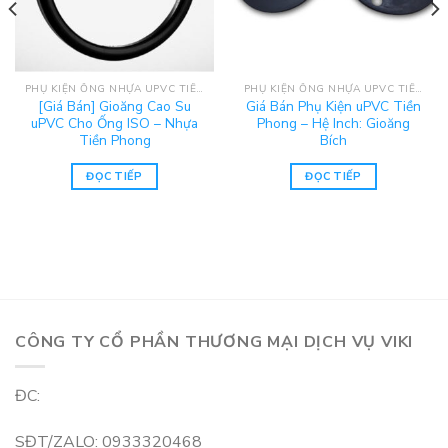
PHỤ KIỆN ỐNG NHỰA UPVC TIỀN PHONG
PHỤ KIỆN ỐNG NHỰA UPVC TIỀN PHONG
[Giá Bán] Gioăng Cao Su
Giá Bán Phụ Kiện uPVC Tiền
uPVC Cho Ống ISO – Nhựa
Phong – Hệ Inch: Gioăng
Tiền Phong
Bích
ĐỌC TIẾP
ĐỌC TIẾP
CÔNG TY CỔ PHẦN THƯƠNG MẠI DỊCH VỤ VIKI
ĐC:
SĐT/ZALO: 0933320468