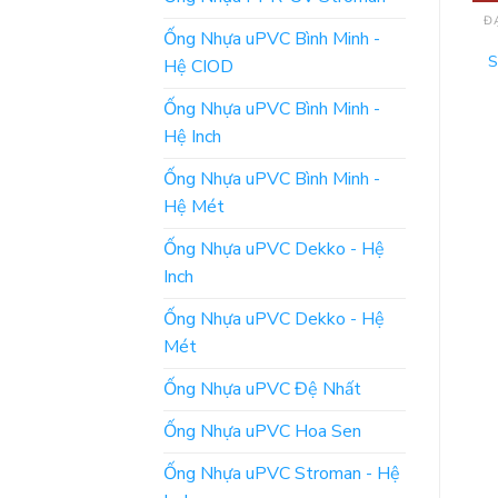
ĐẠI LÝ ỐNG NHỰA HOA SEN MIỀN NAM
ĐẠI LÝ ỐNG NHỰA HOA SEN MIỀN NAM
Ống Nhựa uPVC Bình Minh -
Đại lý ống Hoa Sen tại
Nhà phân phối ống nước
Lâm Đồng giá tốt – giao
Hoa Sen tại Biên Hòa –
S
Hệ CIOD
hàng nhanh
Giá cạnh tranh
Ống Nhựa uPVC Bình Minh -
ĐỌC TIẾP
ĐỌC TIẾP
Hệ Inch
Ống Nhựa uPVC Bình Minh -
Hệ Mét
Ống Nhựa uPVC Dekko - Hệ
Inch
Ống Nhựa uPVC Dekko - Hệ
Mét
Ống Nhựa uPVC Đệ Nhất
Ống Nhựa uPVC Hoa Sen
Ống Nhựa uPVC Stroman - Hệ