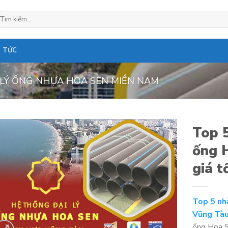
ìm
ếm:
N TỨC
 LÝ ỐNG NHỰA HOA SEN MIỀN NAM
Top 5
ống 
giá t
Top 5 nhà
Vũng Tàu
ống Hoa S