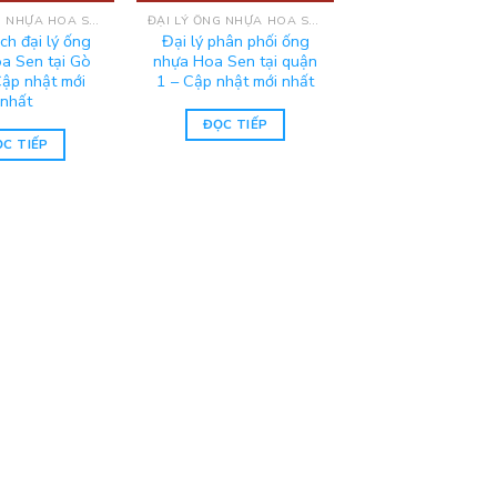
ĐẠI LÝ ỐNG NHỰA HOA SEN MIỀN NAM
ĐẠI LÝ ỐNG NHỰA HOA SEN MIỀN NAM
ch đại lý ống
Đại lý phân phối ống
a Sen tại Gò
nhựa Hoa Sen tại quận
Cập nhật mới
1 – Cập nhật mới nhất
nhất
ĐỌC TIẾP
C TIẾP