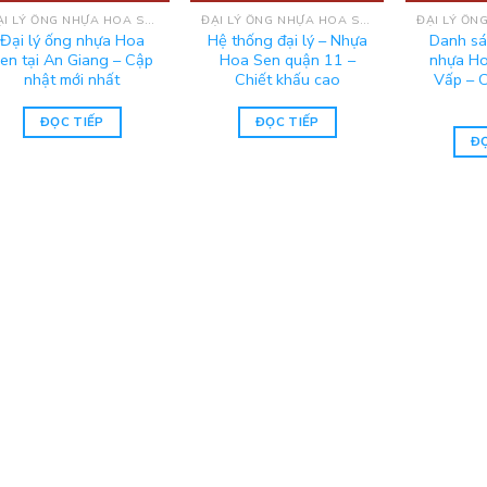
ĐẠI LÝ ỐNG NHỰA HOA SEN MIỀN NAM
ĐẠI LÝ ỐNG NHỰA HOA SEN MIỀN NAM
Đại lý ống nhựa Hoa
Hệ thống đại lý – Nhựa
Danh sá
en tại An Giang – Cập
Hoa Sen quận 11 –
nhựa Ho
nhật mới nhất
Chiết khấu cao
Vấp – 
ĐỌC TIẾP
ĐỌC TIẾP
ĐỌ