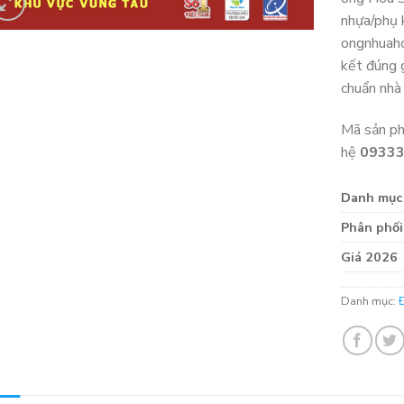
nhựa/phụ 
ongnhuaho
kết đúng 
chuẩn nhà
Mã sản p
hệ
0933
Danh mục
Phân phối
Giá 2026
Danh mục: