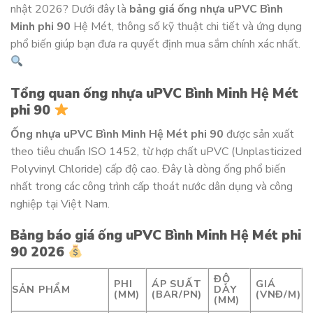
nhật 2026? Dưới đây là
bảng giá ống nhựa uPVC Bình
Minh phi 90
Hệ Mét, thông số kỹ thuật chi tiết và ứng dụng
phổ biến giúp bạn đưa ra quyết định mua sắm chính xác nhất.
Tổng quan ống nhựa uPVC Bình Minh Hệ Mét
phi 90
Ống nhựa uPVC Bình Minh Hệ Mét phi 90
được sản xuất
theo tiêu chuẩn ISO 1452, từ hợp chất uPVC (Unplasticized
Polyvinyl Chloride) cấp độ cao. Đây là dòng ống phổ biến
nhất trong các công trình cấp thoát nước dân dụng và công
nghiệp tại Việt Nam.
Bảng báo giá ống uPVC Bình Minh Hệ Mét phi
90 2026
ĐỘ
PHI
ÁP SUẤT
GIÁ
SẢN PHẨM
DÀY
(MM)
(BAR/PN)
(VNĐ/M)
(MM)