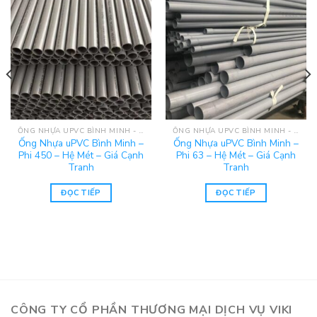
ỐNG NHỰA UPVC BÌNH MINH - HỆ MÉT
ỐNG NHỰA UPVC BÌNH MINH - HỆ MÉT
Ống Nhựa uPVC Bình Minh –
Ống Nhựa uPVC Bình Minh –
Phi 450 – Hệ Mét – Giá Cạnh
Phi 63 – Hệ Mét – Giá Cạnh
Tranh
Tranh
ĐỌC TIẾP
ĐỌC TIẾP
CÔNG TY CỔ PHẦN THƯƠNG MẠI DỊCH VỤ VIKI