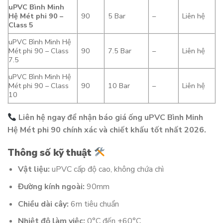
uPVC Bình Minh
Hệ Mét phi 90 –
90
5 Bar
–
Liên hệ
Class 5
uPVC Bình Minh Hệ
Mét phi 90 – Class
90
7.5 Bar
–
Liên hệ
7.5
uPVC Bình Minh Hệ
Mét phi 90 – Class
90
10 Bar
–
Liên hệ
10
Liên hệ ngay để nhận báo giá ống uPVC Bình Minh
Hệ Mét phi 90 chính xác và chiết khấu tốt nhất 2026.
Thông số kỹ thuật
Vật liệu:
uPVC cấp độ cao, không chứa chì
Đường kính ngoài:
90mm
Chiều dài cây:
6m tiêu chuẩn
Nhiệt độ làm việc:
0°C đến +60°C