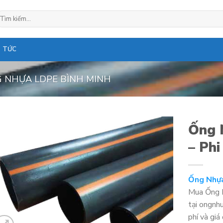
ìm
ếm:
N TỨC
 NHỰA LDPE BÌNH MINH
Ống 
– Phi
Ống Nhựa
Mua Ống N
tại ongnh
phí và giá