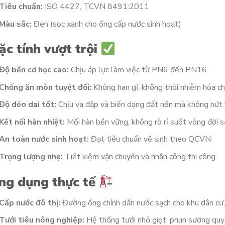
Tiêu chuẩn:
ISO 4427, TCVN 8491:2011
Màu sắc:
Đen (sọc xanh cho ống cấp nước sinh hoạt)
ặc tính vượt trội
Độ bền cơ học cao:
Chịu áp lực làm việc từ PN6 đến PN16
Chống ăn mòn tuyệt đối:
Không han gỉ, không thôi nhiễm hóa c
Độ dẻo dai tốt:
Chịu va đập và biến dạng đất nền mà không nứt
Kết nối hàn nhiệt:
Mối hàn bền vững, không rò rỉ suốt vòng đời 
An toàn nước sinh hoạt:
Đạt tiêu chuẩn vệ sinh theo QCVN
Trọng lượng nhẹ:
Tiết kiệm vận chuyển và nhân công thi công
ng dụng thực tế
Cấp nước đô thị:
Đường ống chính dẫn nước sạch cho khu dân cư,
Tưới tiêu nông nghiệp:
Hệ thống tưới nhỏ giọt, phun sương quy