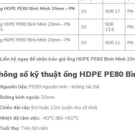
g HDPE PE80 Bình Minh 20mm – PN
20
SDR 17
PN 
g HDPE PE80 Bình Minh 20mm – PN
SDR
20
PN 
.5
13.6
g HDPE PE80 Bình Minh 20mm – PN
20
SDR 11
PN 
Liên hệ ngay để nhận báo giá ống HDPE PE80 Bình Minh 20m
hông số kỹ thuật ống HDPE PE80 B
Nguyên liệu:
PE80 nguyên sinh – không tái chế
Đường kính ngoài:
20mm
Chiều dài cây:
6m hoặc 12m (cuộn cho cỡ nhỏ)
Nhiệt độ làm việc:
-40°C đến +60°C
Tuổi thọ:
Trên 50 năm