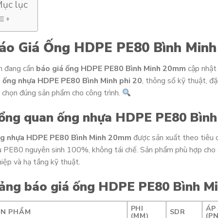
ục lục
áo Giá Ống HDPE PE80 Bình Minh
n đang cần
báo giá ống HDPE PE80 Bình Minh 20mm
cập nhật
á ống nhựa HDPE PE80 Bình Minh phi 20
, thông số kỹ thuật, đặ
 chọn đúng sản phẩm cho công trình.
ổng quan ống nhựa HDPE PE80 Bìn
g nhựa HDPE PE80 Bình Minh 20mm
được sản xuất theo tiêu
u PE80 nguyên sinh 100%, không tái chế. Sản phẩm phù hợp cho c
iệp và hạ tầng kỹ thuật.
ảng báo giá ống HDPE PE80 Bình 
PHI
ÁP
ẢN PHẨM
SDR
(MM)
(PN