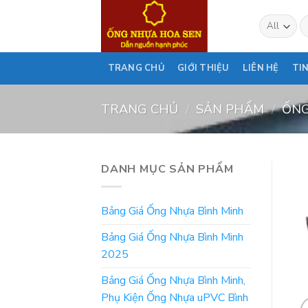
Skip
T
to
ki
content
TRANG CHỦ
GIỚI THIỆU
LIÊN HỆ
TI
TRANG CHỦ
/
SẢN PHẨM
/
ỐNG
DANH MỤC SẢN PHẨM
Bảng Giá Ống Nhựa Bình Minh
Bảng Giá Ống Nhựa Bình Minh
2025
Bảng Giá Ống Nhựa Bình Minh,
Phụ Kiện Ống Nhựa uPVC Bình