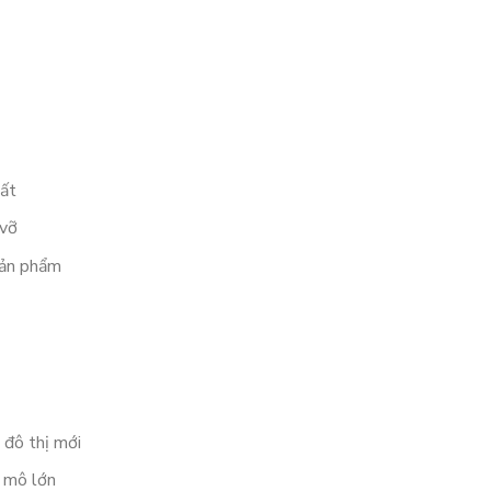
hất
 vỡ
sản phẩm
 đô thị mới
 mô lớn