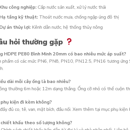
Khu công nghiệp:
Cấp nước sản xuất, xử lý nước thải
Hạ tầng kỹ thuật:
Thoát nước mưa, chống ngập úng đô thị
Dự án thủy lợi:
Kênh dẫn nước, hệ thống thủy nông
âu hỏi thường gặp
g HDPE PE80 Bình Minh 20mm có bao nhiêu mức áp suất?
n phẩm có các mức PN6, PN8, PN10, PN12.5, PN16 tương ứng SD
nh.
iều dài mỗi cây ống là bao nhiêu?
ng thường 6m hoặc 12m dạng thẳng. Ống cỡ nhỏ có thể cuộn th
 phụ kiện đi kèm không?
đầy đủ co, tê, van, mặt bích, đầu nối. Xem thêm tại mục phụ kiệ
 chiết khấu theo số lượng không?