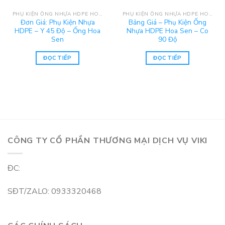
PHỤ KIỆN ỐNG NHỰA HDPE HOA SEN
PHỤ KIỆN ỐNG NHỰA HDPE HOA SEN
Đơn Giá: Phụ Kiện Nhựa
Bảng Giá – Phụ Kiện Ống
HDPE – Y 45 Độ – Ống Hoa
Nhựa HDPE Hoa Sen – Co
Sen
90 Độ
ĐỌC TIẾP
ĐỌC TIẾP
CÔNG TY CỔ PHẦN THƯƠNG MẠI DỊCH VỤ VIKI
ĐC:
SĐT/ZALO: 0933320468