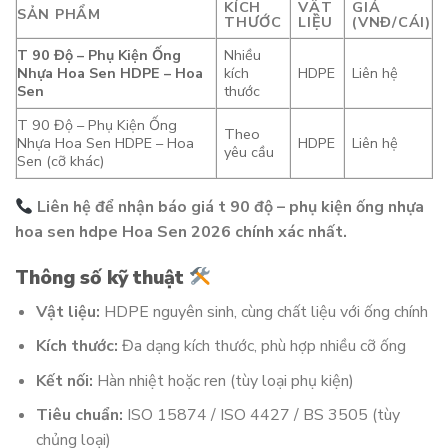
KÍCH
VẬT
GIÁ
SẢN PHẨM
THƯỚC
LIỆU
(VNĐ/CÁI)
T 90 Độ – Phụ Kiện Ống
Nhiều
Nhựa Hoa Sen HDPE – Hoa
kích
HDPE
Liên hệ
Sen
thước
T 90 Độ – Phụ Kiện Ống
Theo
Nhựa Hoa Sen HDPE – Hoa
HDPE
Liên hệ
yêu cầu
Sen (cỡ khác)
Liên hệ để nhận báo giá t 90 độ – phụ kiện ống nhựa
hoa sen hdpe Hoa Sen 2026 chính xác nhất.
Thông số kỹ thuật
Vật liệu:
HDPE nguyên sinh, cùng chất liệu với ống chính
Kích thước:
Đa dạng kích thước, phù hợp nhiều cỡ ống
Kết nối:
Hàn nhiệt hoặc ren (tùy loại phụ kiện)
Tiêu chuẩn:
ISO 15874 / ISO 4427 / BS 3505 (tùy
chủng loại)