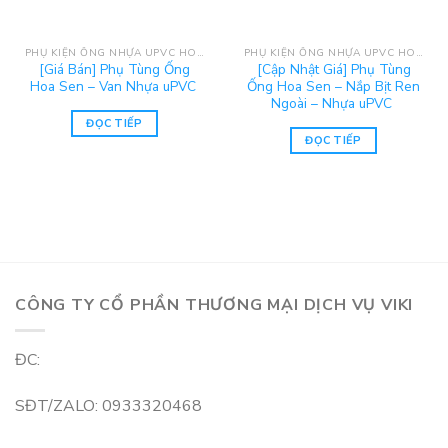
PHỤ KIỆN ỐNG NHỰA UPVC HOA SEN
PHỤ KIỆN ỐNG NHỰA UPVC HOA SEN
[Giá Bán] Phụ Tùng Ống
[Cập Nhật Giá] Phụ Tùng
Hoa Sen – Van Nhựa uPVC
Ống Hoa Sen – Nắp Bịt Ren
Ngoài – Nhựa uPVC
ĐỌC TIẾP
ĐỌC TIẾP
CÔNG TY CỔ PHẦN THƯƠNG MẠI DỊCH VỤ VIKI
ĐC:
SĐT/ZALO: 0933320468