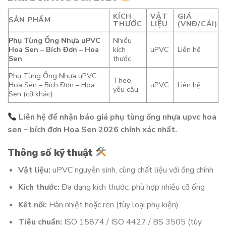
KÍCH
VẬT
GIÁ
SẢN PHẨM
THƯỚC
LIỆU
(VNĐ/CÁI)
Phụ Tùng Ống Nhựa uPVC
Nhiều
Hoa Sen – Bích Đơn – Hoa
kích
uPVC
Liên hệ
Sen
thước
Phụ Tùng Ống Nhựa uPVC
Theo
Hoa Sen – Bích Đơn – Hoa
uPVC
Liên hệ
yêu cầu
Sen (cỡ khác)
Liên hệ để nhận báo giá phụ tùng ống nhựa upvc hoa
sen – bích đơn Hoa Sen 2026 chính xác nhất.
Thông số kỹ thuật
Vật liệu:
uPVC nguyên sinh, cùng chất liệu với ống chính
Kích thước:
Đa dạng kích thước, phù hợp nhiều cỡ ống
Kết nối:
Hàn nhiệt hoặc ren (tùy loại phụ kiện)
Tiêu chuẩn:
ISO 15874 / ISO 4427 / BS 3505 (tùy